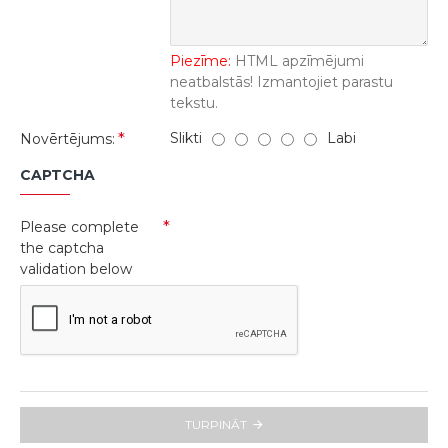
Piezīme:
HTML apzīmējumi
neatbalstās! Izmantojiet parastu
tekstu.
Slikti
Labi
Novērtējums:
CAPTCHA
Please complete
the captcha
validation below
TURPINĀT