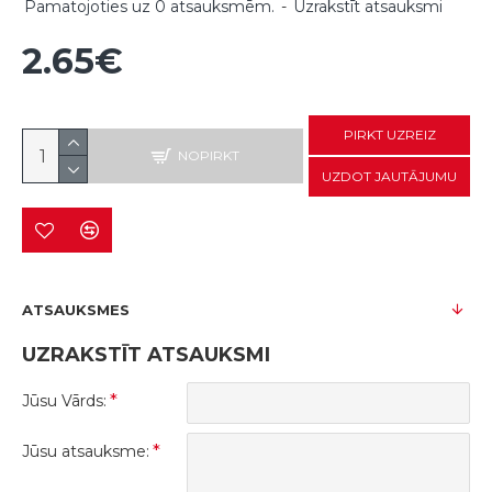
Pamatojoties uz 0 atsauksmēm.
-
Uzrakstīt atsauksmi
2.65€
PIRKT UZREIZ
NOPIRKT
UZDOT JAUTĀJUMU
ATSAUKSMES
UZRAKSTĪT ATSAUKSMI
Jūsu Vārds:
Jūsu atsauksme: