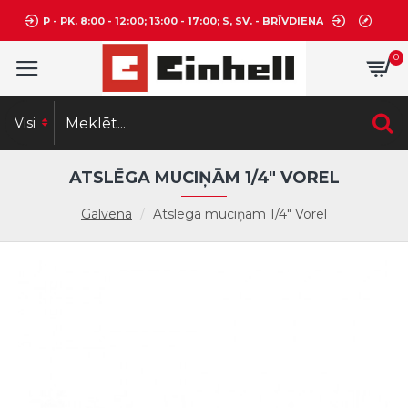
P - PK. 8:00 - 12:00; 13:00 - 17:00; S, SV. - BRĪVDIENA
0
Visi
ATSLĒGA MUCIŅĀM 1/4" VOREL
Galvenā
Atslēga muciņām 1/4" Vorel