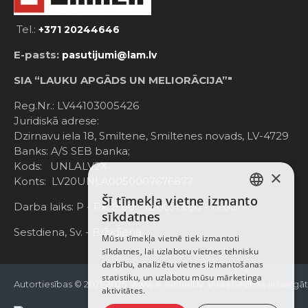
Tel.:
+371 20244646
E-pasts:
pasutijumi@lam.lv
SIA “LAUKU APGĀDS UN MELIORĀCIJA”"
Reg.Nr.: LV44103005426
Juridiskā adrese:
Dzirnavu iela 18, Smiltene, Smiltenes novads, LV-4729
Banks: A/S SEB banka;
Kods: UNLALV2X
×
Konts: LV20UNLA0050007676877
Šī tīmekļa vietne izmanto
LATVIAN
Darba laiks: P - Pk. 8:00 - 12:00; 13:00 - 17:00
sīkdatnes
RUSSIAN
Sestdiena, Sv. - Brīvdiena
Mūsu tīmekļa vietnē tiek izmantoti
sīkdatnes, lai uzlabotu vietnes tehnisku
ENGLISH
darbību, analizētu vietnes izmantošanas
statistiku, un uzlabotu mūsu mārketinga
Autortiesības © 2021-2025, www.e-einhell.lv, Visas tiesības aizsargā
aktivitātes.