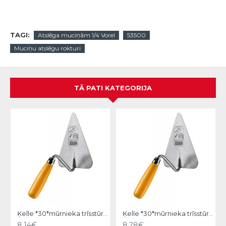
TAGI:
Atslēga muciņām 1/4 Vorel
53500
Muciņu atslēgu rokturi
TĀ PATI KATEGORIJA
Ķelle *30*mūrnieka trīsstūra 18cm, Hardy
Ķelle *30*mūrnieka trīsstūra 20cm, Hardy
8.14€
8.28€