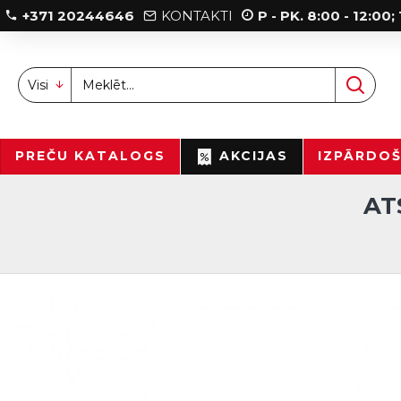
+371 20244646
KONTAKTI
P - PK. 8:00 - 12:00
Visi
PREČU KATALOGS
AKCIJAS
IZPĀRDO
AT