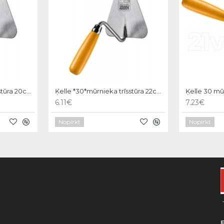
Ķelle *30*mūrnieka trīsstūra 20cm, Hardy
Ķelle *30*mūrnieka trīsstūra 22cm, Hardy
6.11€
7.23€
Nopirkt
Nopirkt