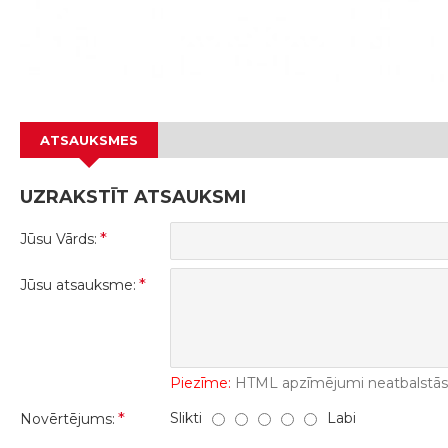
ATSAUKSMES
UZRAKSTĪT ATSAUKSMI
Jūsu Vārds:
Jūsu atsauksme:
Piezīme:
HTML apzīmējumi neatbalstās! 
Slikti
Labi
Novērtējums: