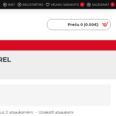
IEIET
REĢISTRĒTIES
VĒLMJU SARAKSTS
0
SALĪDZINĀT
0
Preču 0 (0.00€)
REL
 uz 0 atsauksmēm.
-
Uzrakstīt atsauksmi