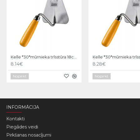
Ķelle *30*mūrnieka trīsstūra 18cm, Hardy
8.14€
8.28€
Nopirkt
Nopirkt
INFORMĀCIJA
Kontakti
Piegādes veidi
Pirkšanas nosacījumi