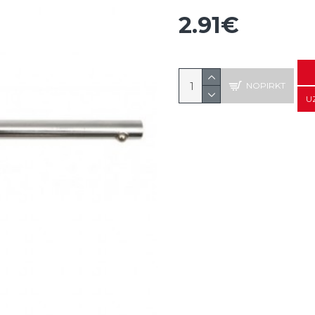
2.91€
NOPIRKT
U