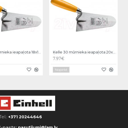
Ķelle 30 mūrnieka ieapaļota 18x11cm, Hardy
Ķelle 30 mūrnieka ieapaļota 20x12cm, Hardy
7.97€
Nopirkt
Tel.:
+371 20244646
E-pasts:
pasutijumi@lam.lv