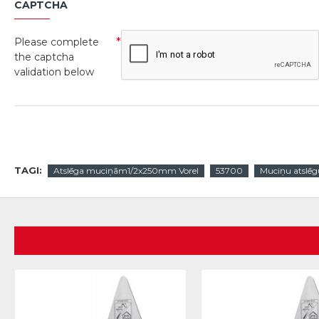
CAPTCHA
Please complete
the captcha
validation below
TAGI:
Atslēga muciņām1/2x250mm Vorel
53700
Muciņu atslēg