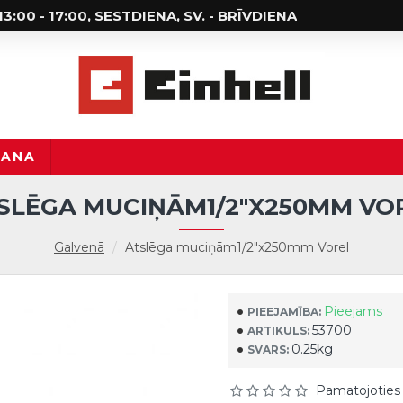
; 13:00 - 17:00, SESTDIENA, SV. - BRĪVDIENA
ŠANA
SLĒGA MUCIŅĀM1/2"X250MM VO
Galvenā
Atslēga muciņām1/2"x250mm Vorel
Pieejams
PIEEJAMĪBA:
53700
ARTIKULS:
0.25kg
SVARS:
Pamatojoties