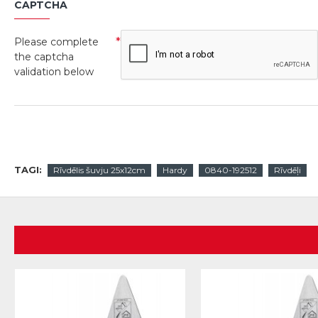
CAPTCHA
Please complete
the captcha
validation below
TAGI:
Rīvdēlis šuvju 25x12cm
Hardy
0840-192512
Rīvdēļi