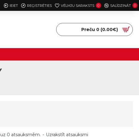
IEIET
REĢISTRĒTIES
VĒLMJU SARAKSTS
0
SALĪDZINĀT
0
Preču 0 (0.00€)
Y
 uz 0 atsauksmēm.
-
Uzrakstīt atsauksmi