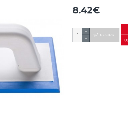
8.42€
NOPIRKT
U