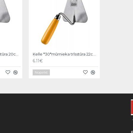
Ķelle *30*mūrnieka trīsstūra 20cm, Hardy
Ķelle *30*mūrnieka trīsstūra 22cm, Hardy
6.11€
Nopirkt