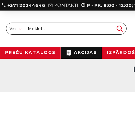
+371 20244646
KONTAKTI
P - PK. 8:00 - 12:00
Visi
PREČU KATALOGS
AKCIJAS
IZPĀRDO