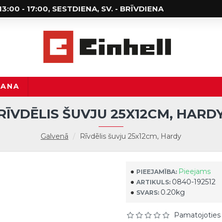
; 13:00 - 17:00, SESTDIENA, SV. - BRĪVDIENA
ŠANA
RĪVDĒLIS ŠUVJU 25X12CM, HARD
Galvenā
Rīvdēlis šuvju 25x12cm, Hardy
Pieejams
PIEEJAMĪBA:
0840-192512
ARTIKULS:
0.20kg
SVARS:
Pamatojoties