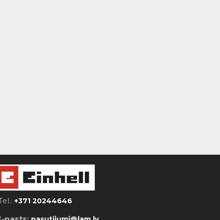
Tel.:
+371 20244646
E-pasts:
pasutijumi@lam.lv