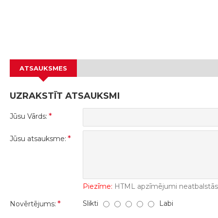
ATSAUKSMES
UZRAKSTĪT ATSAUKSMI
Jūsu Vārds:
Jūsu atsauksme:
Piezīme:
HTML apzīmējumi neatbalstās! 
Slikti
Labi
Novērtējums: