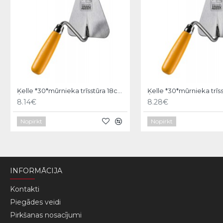
Ķelle *30*mūrnieka trīsstūra 18cm, Hardy
8.14€
8.28€
Nopirkt
Nopirkt
INFORMĀCIJA
Kontakti
Piegādes veidi
Pirkšanas nosacījumi