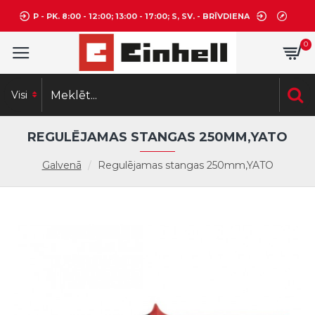
P - PK. 8:00 - 12:00; 13:00 - 17:00; S, SV. - BRĪVDIENA
0
Visi
REGULĒJAMAS STANGAS 250MM,YATO
Galvenā
Regulējamas stangas 250mm,YATO