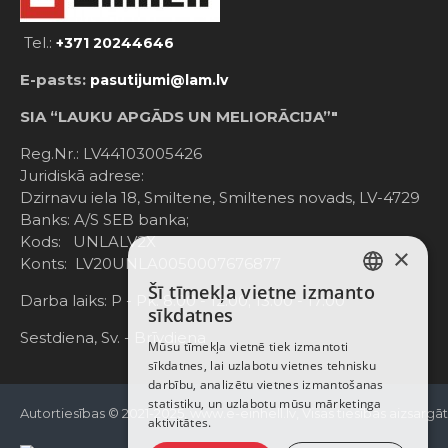
Tel.:
+371 20244646
E-pasts:
pasutijumi@lam.lv
SIA “LAUKU APGĀDS UN MELIORĀCIJA”"
Reg.Nr.: LV44103005426
Juridiskā adrese:
Dzirnavu iela 18, Smiltene, Smiltenes novads, LV-4729
Banks: A/S SEB banka;
Kods: UNLALV2X
×
Konts: LV20UNLA0050007676877
Šī tīmekļa vietne izmanto
LATVIAN
Darba laiks: P - Pk. 8:00 - 12:00; 13:00 - 17:00
sīkdatnes
RUSSIAN
Sestdiena, Sv. - Brīvdiena
Mūsu tīmekļa vietnē tiek izmantoti
sīkdatnes, lai uzlabotu vietnes tehnisku
ENGLISH
darbību, analizētu vietnes izmantošanas
statistiku, un uzlabotu mūsu mārketinga
Autortiesības © 2021-2025, www.e-einhell.lv, Visas tiesības aizsargā
aktivitātes.