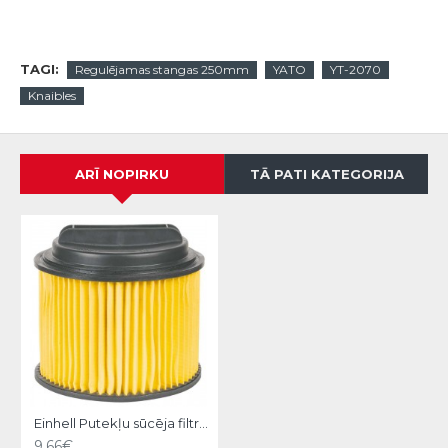
TAGI:
Regulējamas stangas 250mm
YATO
YT-2070
Knaibles
ARĪ NOPIRKU
TĀ PATI KATEGORIJA
Einhell Putekļu sūcēja filtrs ar vāciņu
9.66€