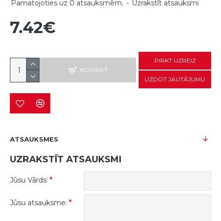
Pamatojoties uz 0 atsauksmēm.
-
Uzrakstīt atsauksmi
7.42€
PIRKT UZREIZ
NOPIRKT
UZDOT JAUTĀJUMU
ATSAUKSMES
UZRAKSTĪT ATSAUKSMI
Jūsu Vārds:
Jūsu atsauksme: