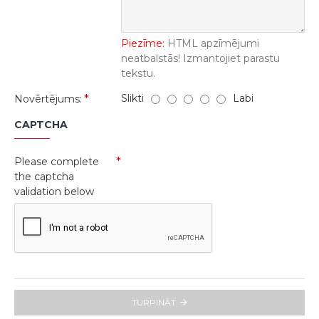
Piezīme:
HTML apzīmējumi
neatbalstās! Izmantojiet parastu
tekstu.
Slikti
Labi
Novērtējums:
CAPTCHA
Please complete
the captcha
validation below
TURPINĀT