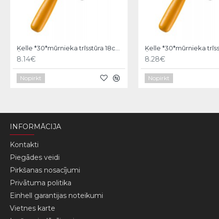
Ķelle *30*mūrnieka trīsstūra 18cm, Hardy
8.14€
8.28€
Nopirkt
Nopirkt
INFORMĀCIJA
Kontakti
Piegādes veidi
Pirkšanas nosacījumi
Privātuma politika
Einhell garantijas noteikumi
Vietnes karte