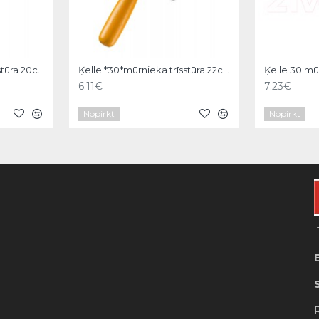
Ķelle *30*mūrnieka trīsstūra 20cm, Hardy
Ķelle *30*mūrnieka trīsstūra 22cm, Hardy
6.11€
7.23€
Nopirkt
Nopirkt