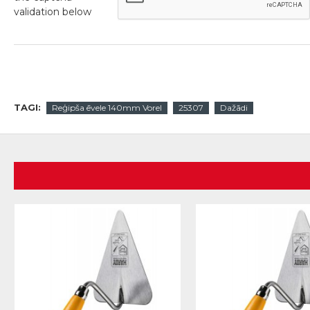
validation below
TAGI:
Reģipša ēvele 140mm Vorel
25307
Dažādi