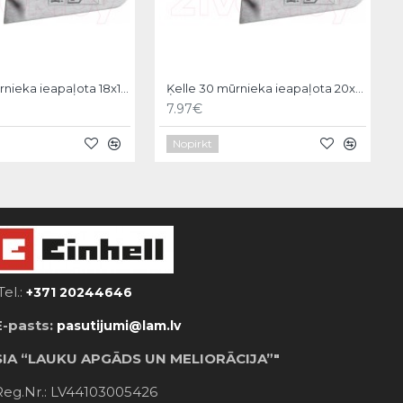
Ķelle 30 mūrnieka ieapaļota 18x11cm, Hardy
Ķelle 30 mūrnieka ieapaļota 20x12cm, Hardy
7.97€
Nopirkt
Tel.:
+371 20244646
E-pasts:
pasutijumi@lam.lv
SIA “LAUKU APGĀDS UN MELIORĀCIJA”"
Reg.Nr.: LV44103005426