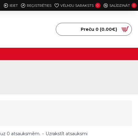
IEIET
REĢISTRĒTIES
VĒLMJU SARAKSTS
0
SALĪDZINĀT
0
Preču 0 (0.00€)
 uz 0 atsauksmēm.
-
Uzrakstīt atsauksmi