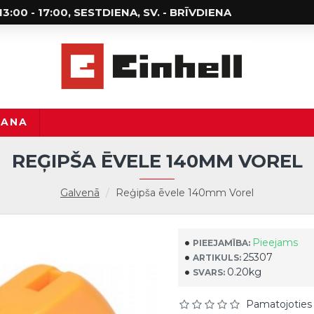
; 13:00 - 17:00, SESTDIENA, SV. - BRĪVDIENA
ŠANA
REĢIPŠA ĒVELE 140MM VOREL
Galvenā
Reģipša ēvele 140mm Vorel
Pieejams
PIEEJAMĪBA:
25307
ARTIKULS:
0.20kg
SVARS:
Pamatojoties