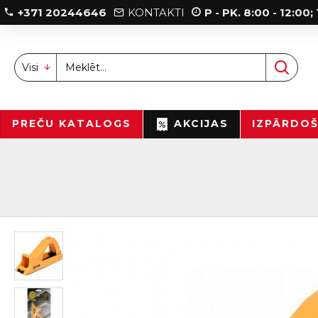
+371 20244646
KONTAKTI
P - PK. 8:00 - 12:00
Visi
PREČU KATALOGS
AKCIJAS
IZPĀRDO