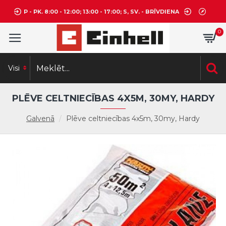
P - PK. 8:00 - 12:00; 13:00 - 17:00; S, SV. - BRĪVDIENA
0
Visi
PLĒVE CELTNIECĪBAS 4X5M, 30MY, HARDY
Galvenā
Plēve celtniecības 4x5m, 30my, Hardy