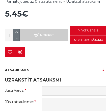
Pamatojoties uz 0 atsauksmēm.
-
Uzrakstīt atsauksmi
5.45€
PIRKT UZREIZ
NOPIRKT
UZDOT JAUTĀJUMU
ATSAUKSMES
UZRAKSTĪT ATSAUKSMI
Jūsu Vārds:
Jūsu atsauksme: