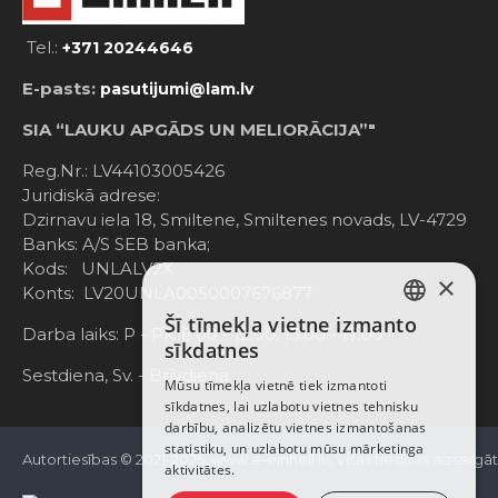
Tel.:
+371 20244646
E-pasts:
pasutijumi@lam.lv
SIA “LAUKU APGĀDS UN MELIORĀCIJA”"
Reg.Nr.: LV44103005426
Juridiskā adrese:
Dzirnavu iela 18, Smiltene, Smiltenes novads, LV-4729
Banks: A/S SEB banka;
Kods: UNLALV2X
×
Konts: LV20UNLA0050007676877
Šī tīmekļa vietne izmanto
LATVIAN
Darba laiks: P - Pk. 8:00 - 12:00; 13:00 - 17:00
sīkdatnes
RUSSIAN
Sestdiena, Sv. - Brīvdiena
Mūsu tīmekļa vietnē tiek izmantoti
sīkdatnes, lai uzlabotu vietnes tehnisku
ENGLISH
darbību, analizētu vietnes izmantošanas
statistiku, un uzlabotu mūsu mārketinga
Autortiesības © 2021-2025, www.e-einhell.lv, Visas tiesības aizsargā
aktivitātes.