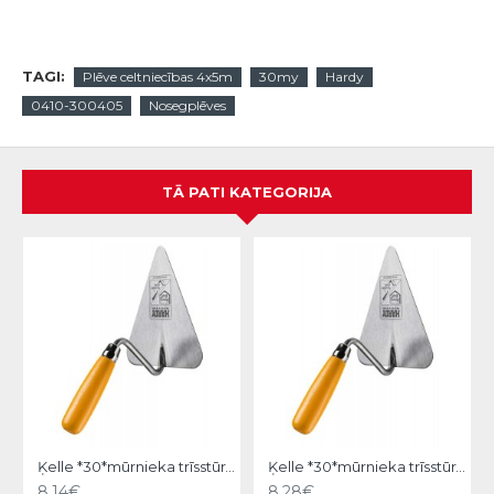
TAGI:
Plēve celtniecības 4x5m
30my
Hardy
0410-300405
Nosegplēves
TĀ PATI KATEGORIJA
Ķelle *30*mūrnieka trīsstūra 18cm, Hardy
Ķelle *30*mūrnieka trīsstūra 20cm, Hardy
8.14€
8.28€