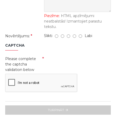
Piezīme:
HTML apzīmējumi
neatbalstās! Izmantojiet parastu
tekstu.
Slikti
Labi
Novērtējums:
CAPTCHA
Please complete
the captcha
validation below
TURPINĀT