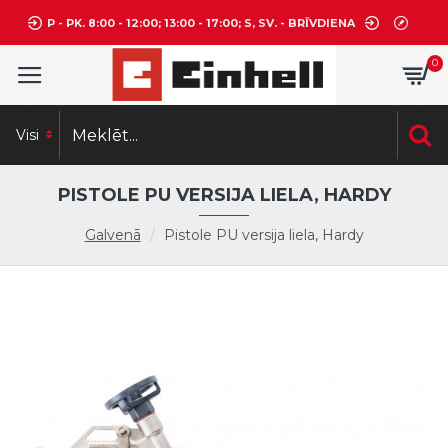
P - PK. 8:00 - 12:00; 13:00 - 17:00; S, SV. - BRĪVDIENA
0
Visi
PISTOLE PU VERSIJA LIELA, HARDY
Galvenā
Pistole PU versija liela, Hardy