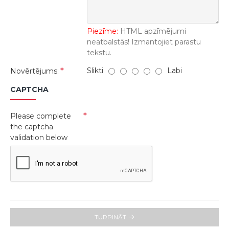
Piezīme:
HTML apzīmējumi
neatbalstās! Izmantojiet parastu
tekstu.
Slikti
Labi
Novērtējums:
CAPTCHA
Please complete
the captcha
validation below
TURPINĀT