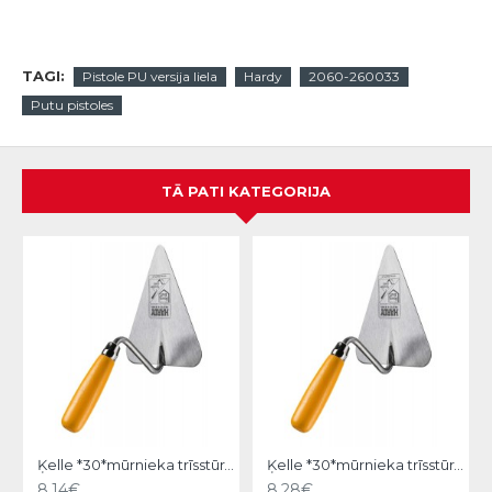
TAGI:
Pistole PU versija liela
Hardy
2060-260033
Putu pistoles
TĀ PATI KATEGORIJA
Ķelle *30*mūrnieka trīsstūra 18cm, Hardy
Ķelle *30*mūrnieka trīsstūra 20cm, Hardy
8.14€
8.28€