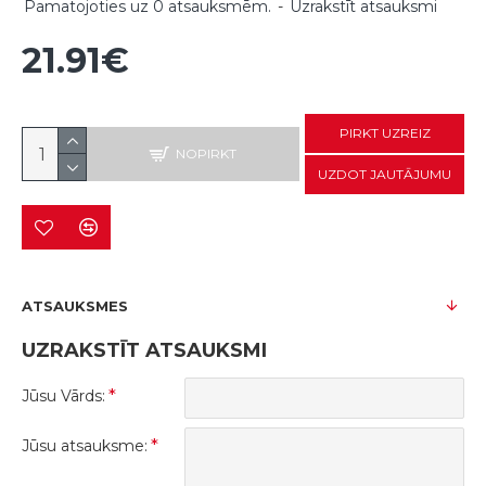
Pamatojoties uz 0 atsauksmēm.
-
Uzrakstīt atsauksmi
21.91€
PIRKT UZREIZ
NOPIRKT
UZDOT JAUTĀJUMU
ATSAUKSMES
UZRAKSTĪT ATSAUKSMI
Jūsu Vārds:
Jūsu atsauksme: