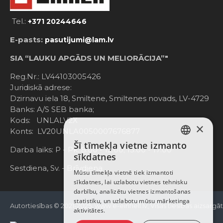
Tel.:
+371 20244646
E-pasts:
pasutijumi@lam.lv
SIA “LAUKU APGĀDS UN MELIORĀCIJA”"
Reg.Nr.: LV44103005426
Juridiskā adrese:
Dzirnavu iela 18, Smiltene, Smiltenes novads, LV-4729
Banks: A/S SEB banka;
Kods: UNLALV2X
×
Konts: LV20UNLA0050007676877
Šī tīmekļa vietne izmanto
LATVIAN
Darba laiks: P - Pk. 8:00 - 12:00; 13:00 - 17:00
sīkdatnes
RUSSIAN
Sestdiena, Sv. - Brīvdiena
Mūsu tīmekļa vietnē tiek izmantoti
sīkdatnes, lai uzlabotu vietnes tehnisku
ENGLISH
darbību, analizētu vietnes izmantošanas
statistiku, un uzlabotu mūsu mārketinga
Autortiesības © 2021-2025, www.e-einhell.lv, Visas tiesības aizsargā
aktivitātes.