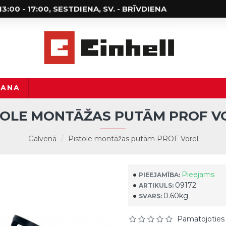
; 13:00 - 17:00, SESTDIENA, SV. - BRĪVDIENA
ŠANA
TOLE MONTĀŽAS PUTĀM PROF V
Galvenā
Pistole montāžas putām PROF Vorel
Pieejams
PIEEJAMĪBA:
09172
ARTIKULS:
0.60kg
SVARS:
Pamatojoties