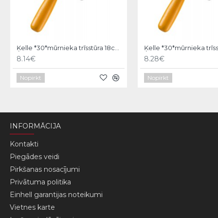
Ķelle *30*mūrnieka trīsstūra 18cm, Hardy
8.14€
8.28€
Nopirkt
Nopirkt
INFORMĀCIJA
Kontakti
Piegādes veidi
Pirkšanas nosacījumi
Privātuma politika
Einhell garantijas noteikumi
Vietnes karte