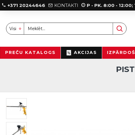
+371 20244646
KONTAKTI
P - PK. 8:00 - 12:00
Visi
PREČU KATALOGS
AKCIJAS
IZPĀRDO
PIS