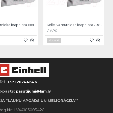
Ķelle 30 mūrnieka ieapaļota 18x11cm, Hardy
Ķelle 30 mūrnieka ieapaļota 20x12cm, Hardy
7.97€
Nopirkt
Tel.:
+371 20244646
E-pasts:
pasutijumi@lam.lv
SIA “LAUKU APGĀDS UN MELIORĀCIJA”"
Reg.Nr.: LV44103005426