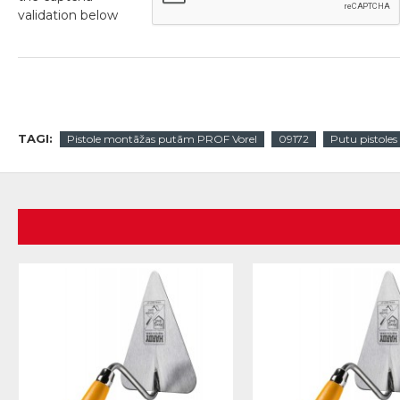
validation below
TAGI:
Pistole montāžas putām PROF Vorel
09172
Putu pistoles