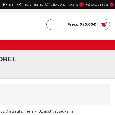
IEIET
REĢISTRĒTIES
VĒLMJU SARAKSTS
0
SALĪDZINĀT
0
Preču 0 (0.00€)
OREL
 uz 0 atsauksmēm.
-
Uzrakstīt atsauksmi