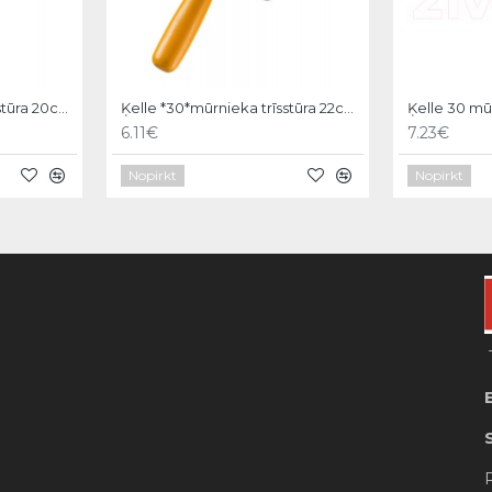
Ķelle *30*mūrnieka trīsstūra 20cm, Hardy
Ķelle *30*mūrnieka trīsstūra 22cm, Hardy
6.11€
7.23€
Nopirkt
Nopirkt