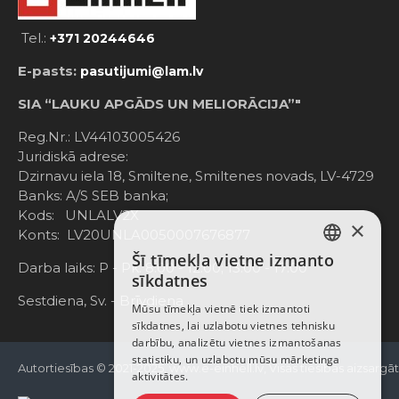
Tel.:
+371 20244646
E-pasts:
pasutijumi@lam.lv
SIA “LAUKU APGĀDS UN MELIORĀCIJA”"
Reg.Nr.: LV44103005426
Juridiskā adrese:
Dzirnavu iela 18, Smiltene, Smiltenes novads, LV-4729
Banks: A/S SEB banka;
Kods: UNLALV2X
×
Konts: LV20UNLA0050007676877
Šī tīmekļa vietne izmanto
LATVIAN
Darba laiks: P - Pk. 8:00 - 12:00; 13:00 - 17:00
sīkdatnes
RUSSIAN
Sestdiena, Sv. - Brīvdiena
Mūsu tīmekļa vietnē tiek izmantoti
sīkdatnes, lai uzlabotu vietnes tehnisku
ENGLISH
darbību, analizētu vietnes izmantošanas
statistiku, un uzlabotu mūsu mārketinga
Autortiesības © 2021-2025, www.e-einhell.lv, Visas tiesības aizsargā
aktivitātes.