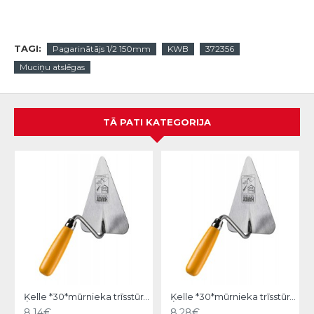
TAGI:
Pagarinātājs 1/2 150mm
KWB
372356
Muciņu atslēgas
TĀ PATI KATEGORIJA
Ķelle *30*mūrnieka trīsstūra 18cm, Hardy
Ķelle *30*mūrnieka trīsstūra 20cm, Hardy
8.14€
8.28€