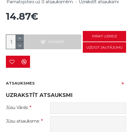
Pamatojoties uz 0 atsauksmēm.
-
Uzrakstīt atsauksmi
14.87€
PIRKT UZREIZ
NOPIRKT
UZDOT JAUTĀJUMU
ATSAUKSMES
UZRAKSTĪT ATSAUKSMI
Jūsu Vārds:
Jūsu atsauksme: