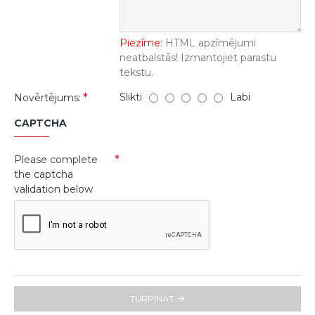
Piezīme:
HTML apzīmējumi
neatbalstās! Izmantojiet parastu
tekstu.
Slikti
Labi
Novērtējums:
CAPTCHA
Please complete
the captcha
validation below
TURPINĀT