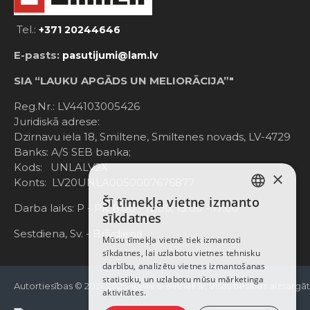
Tel.:
+371 20244646
E-pasts:
pasutijumi@lam.lv
SIA “LAUKU APGĀDS UN MELIORĀCIJA”"
Reg.Nr.: LV44103005426
Juridiskā adrese:
Dzirnavu iela 18, Smiltene, Smiltenes novads, LV-4729
Banks: A/S SEB banka;
Kods: UNLALV2X
×
Konts: LV20UNLA0050007676877
Šī tīmekļa vietne izmanto
LATVIAN
Darba laiks: P - Pk. 8:00 - 12:00; 13:00 - 17:00
sīkdatnes
RUSSIAN
Sestdiena, Sv. - Brīvdiena
Mūsu tīmekļa vietnē tiek izmantoti
sīkdatnes, lai uzlabotu vietnes tehnisku
ENGLISH
darbību, analizētu vietnes izmantošanas
statistiku, un uzlabotu mūsu mārketinga
Autortiesības © 2021-2025, www.e-einhell.lv, Visas tiesības aizsargā
aktivitātes.