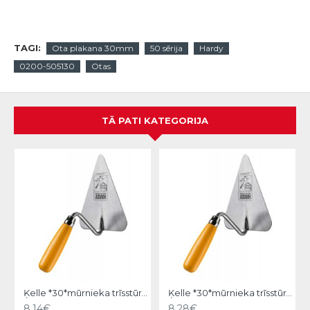
TAGI:
Ota plakana 30mm
50 sērija
Hardy
0200-505130
Otas
TĀ PATI KATEGORIJA
Ķelle *30*mūrnieka trīsstūra 18cm, Hardy
Ķelle *30*mūrnieka trīsstūra 20cm, Hardy
8.14€
8.28€