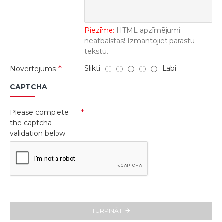
Piezīme:
HTML apzīmējumi
neatbalstās! Izmantojiet parastu
tekstu.
Slikti
Labi
Novērtējums:
CAPTCHA
Please complete
the captcha
validation below
TURPINĀT