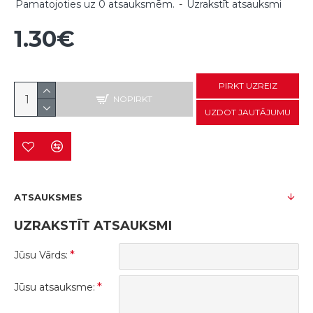
Pamatojoties uz 0 atsauksmēm.
-
Uzrakstīt atsauksmi
1.30€
PIRKT UZREIZ
NOPIRKT
UZDOT JAUTĀJUMU
ATSAUKSMES
UZRAKSTĪT ATSAUKSMI
Jūsu Vārds:
Jūsu atsauksme: