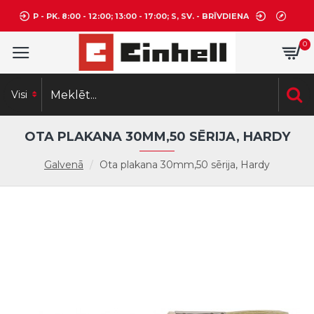
P - PK. 8:00 - 12:00; 13:00 - 17:00; S, SV. - BRĪVDIENA
0
Visi
OTA PLAKANA 30MM,50 SĒRIJA, HARDY
Galvenā
Ota plakana 30mm,50 sērija, Hardy