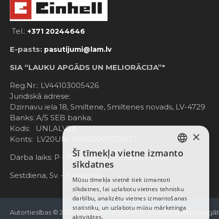
Tel.:
+371 20244646
E-pasts:
pasutijumi@lam.lv
SIA “LAUKU APGĀDS UN MELIORĀCIJA”"
Reg.Nr.: LV44103005426
Juridiskā adrese:
Dzirnavu iela 18, Smiltene, Smiltenes novads, LV-4729
Banks: A/S SEB banka;
Kods: UNLALV2X
×
Konts: LV20UNLA0050007676877
Šī tīmekļa vietne izmanto
LATVIAN
Darba laiks: P - Pk. 8:00 - 12:00; 13:00 - 17:00
sīkdatnes
RUSSIAN
Sestdiena, Sv. - Brīvdiena
Mūsu tīmekļa vietnē tiek izmantoti
sīkdatnes, lai uzlabotu vietnes tehnisku
ENGLISH
darbību, analizētu vietnes izmantošanas
statistiku, un uzlabotu mūsu mārketinga
Autortiesības © 2021-2025, www.e-einhell.lv, Visas tiesības aizsargā
aktivitātes.