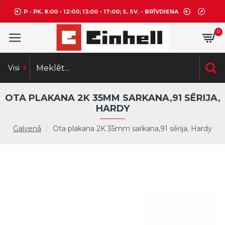
P - PK. 8:00 - 12:00; 13:00 - 17:00; S, SV. - BRĪVDIENA
0
Visi
OTA PLAKANA 2K 35MM SARKANA,91 SĒRIJA,
HARDY
Galvenā
Ota plakana 2K 35mm sarkana,91 sērija, Hardy