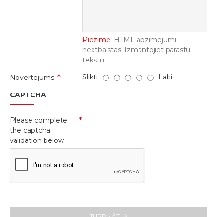
Piezīme:
HTML apzīmējumi
neatbalstās! Izmantojiet parastu
tekstu.
Slikti
Labi
Novērtējums:
CAPTCHA
Please complete
the captcha
validation below
TURPINĀT