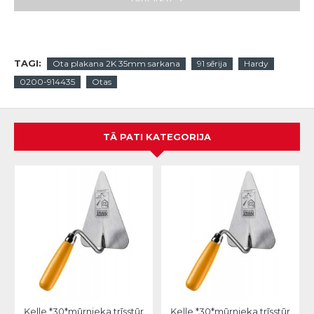
TAGI:
Ota plakana 2K 35mm sarkana
91 sērija
Hardy
0200-914435
Otas
TĀ PATI KATEGORIJA
Ķelle *30*mūrnieka trīsstūra 18cm, Hardy
Ķelle *30*mūrnieka trīsstūra 20cm, Hardy