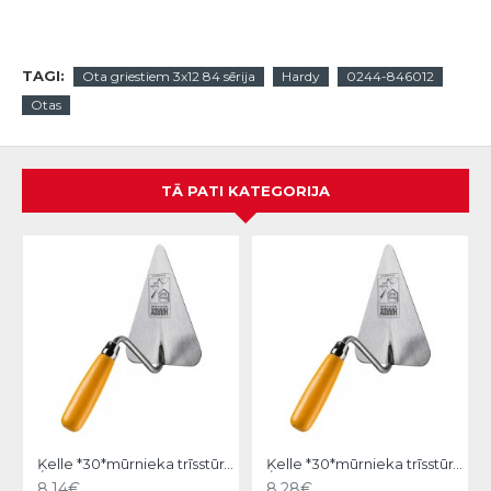
TAGI:
Ota griestiem 3x12 84 sērija
Hardy
0244-846012
Otas
TĀ PATI KATEGORIJA
Ķelle *30*mūrnieka trīsstūra 18cm, Hardy
Ķelle *30*mūrnieka trīsstūra 20cm, Hardy
8.14€
8.28€