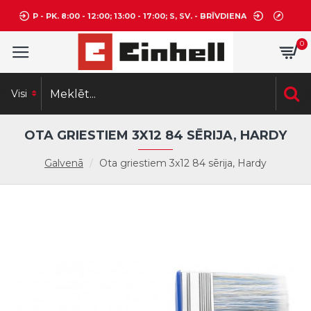
P - PK. 8:00 - 12:00; 13:00 - 17:00; S, SV. - BRĪVDIENA
0
Visi
OTA GRIESTIEM 3X12 84 SĒRIJA, HARDY
Galvenā
Ota griestiem 3x12 84 sērija, Hardy