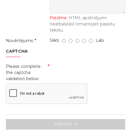
Piezīme:
HTML apzīmējumi
neatbalstās! Izmantojiet parastu
tekstu.
Slikti
Labi
Novērtējums:
CAPTCHA
Please complete
the captcha
validation below
TURPINĀT