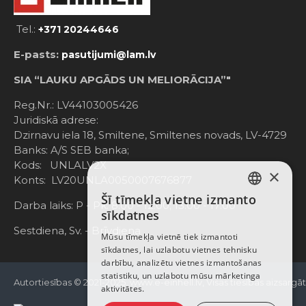
Tel.:
+371 20244646
E-pasts:
pasutijumi@lam.lv
SIA “LAUKU APGĀDS UN MELIORĀCIJA”"
Reg.Nr.: LV44103005426
Juridiskā adrese:
Dzirnavu iela 18, Smiltene, Smiltenes novads, LV-4729
Banks: A/S SEB banka;
Kods: UNLALV2X
×
Konts: LV20UNLA0050007676877
Šī tīmekļa vietne izmanto
LATVIAN
Darba laiks: P - Pk. 8:00 - 12:00; 13:00 - 17:00
sīkdatnes
RUSSIAN
Sestdiena, Sv. - Brīvdiena
Mūsu tīmekļa vietnē tiek izmantoti
sīkdatnes, lai uzlabotu vietnes tehnisku
ENGLISH
darbību, analizētu vietnes izmantošanas
statistiku, un uzlabotu mūsu mārketinga
Autortiesības © 2021-2025, www.e-einhell.lv, Visas tiesības aizsargā
aktivitātes.