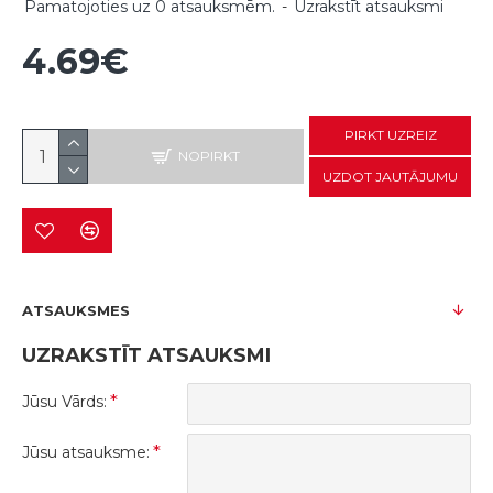
Pamatojoties uz 0 atsauksmēm.
-
Uzrakstīt atsauksmi
4.69€
PIRKT UZREIZ
NOPIRKT
UZDOT JAUTĀJUMU
ATSAUKSMES
UZRAKSTĪT ATSAUKSMI
Jūsu Vārds:
Jūsu atsauksme: