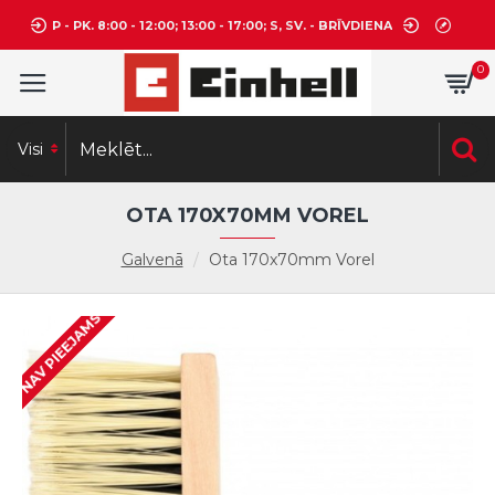
P - PK. 8:00 - 12:00; 13:00 - 17:00; S, SV. - BRĪVDIENA
0
Visi
OTA 170X70MM VOREL
Galvenā
Ota 170x70mm Vorel
NAV PIEEJAMS