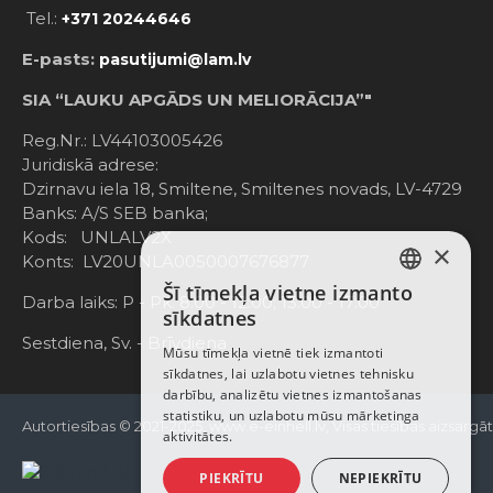
Tel.:
+371 20244646
E-pasts:
pasutijumi@lam.lv
SIA “LAUKU APGĀDS UN MELIORĀCIJA”"
Reg.Nr.: LV44103005426
Juridiskā adrese:
Dzirnavu iela 18, Smiltene, Smiltenes novads, LV-4729
Banks: A/S SEB banka;
Kods: UNLALV2X
×
Konts: LV20UNLA0050007676877
Šī tīmekļa vietne izmanto
LATVIAN
Darba laiks: P - Pk. 8:00 - 12:00; 13:00 - 17:00
sīkdatnes
RUSSIAN
Sestdiena, Sv. - Brīvdiena
Mūsu tīmekļa vietnē tiek izmantoti
sīkdatnes, lai uzlabotu vietnes tehnisku
ENGLISH
darbību, analizētu vietnes izmantošanas
statistiku, un uzlabotu mūsu mārketinga
Autortiesības © 2021-2025, www.e-einhell.lv, Visas tiesības aizsargā
aktivitātes.
PIEKRĪTU
NEPIEKRĪTU