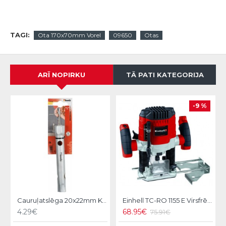
TAGI:
Ota 170x70mm Vorel
09650
Otas
ARĪ NOPIRKU
TĀ PATI KATEGORIJA
-9 %
Cauruļatslēga 20x22mm KWB
Einhell TC-RO 1155 E Virsfrēze
4.29€
68.95€
75.91€