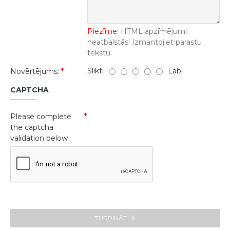
Piezīme:
HTML apzīmējumi
neatbalstās! Izmantojiet parastu
tekstu.
Slikti
Labi
Novērtējums:
CAPTCHA
Please complete
the captcha
validation below
TURPINĀT