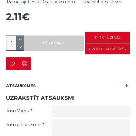
Pamatojoties uz 0 atsauksmēm.
-
Uzrakstīt atsauksmi
2.11€
PIRKT UZREIZ
NOPIRKT
UZDOT JAUTĀJUMU
ATSAUKSMES
UZRAKSTĪT ATSAUKSMI
Jūsu Vārds:
Jūsu atsauksme: