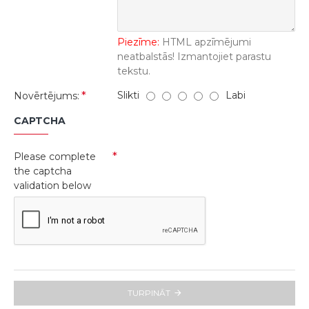
Piezīme:
HTML apzīmējumi
neatbalstās! Izmantojiet parastu
tekstu.
Slikti
Labi
Novērtējums:
CAPTCHA
Please complete
the captcha
validation below
TURPINĀT