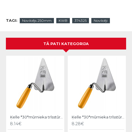
TAGI:
Novilcējs 250mm
KWB
374325
Novilcēji
TĀ PATI KATEGORIJA
Ķelle *30*mūrnieka trīsstūra 18cm, Hardy
Ķelle *30*mūrnieka trīsstūra 20cm, Hardy
8.14€
8.28€