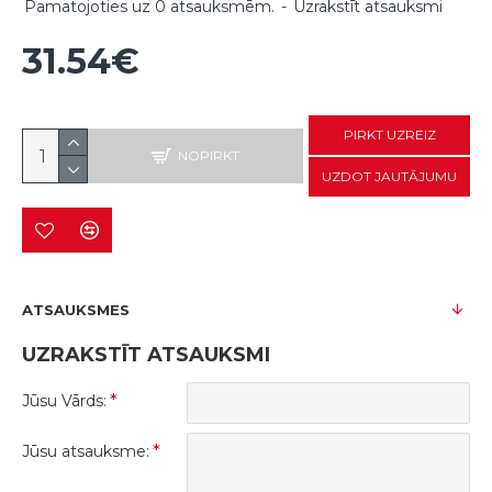
Pamatojoties uz 0 atsauksmēm.
-
Uzrakstīt atsauksmi
31.54€
PIRKT UZREIZ
NOPIRKT
UZDOT JAUTĀJUMU
ATSAUKSMES
UZRAKSTĪT ATSAUKSMI
Jūsu Vārds:
Jūsu atsauksme: