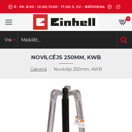
P - PK. 8:00 - 12:00; 13:00 - 17:00; S, SV. - BRĪVDIENA
0
Visi
NOVILCĒJS 250MM, KWB
Galvenā
Novilcējs 250mm, KWB