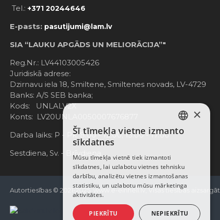
Tel.:
+371 20244646
E-pasts:
pasutijumi@lam.lv
SIA “LAUKU APGĀDS UN MELIORĀCIJA”"
Reg.Nr.: LV44103005426
Juridiskā adrese:
Dzirnavu iela 18, Smiltene, Smiltenes novads, LV-4729
Banks: A/S SEB banka;
Kods: UNLALV2X
×
Konts: LV20UNLA0050007676877
Šī tīmekļa vietne izmanto
LATVIAN
Darba laiks: P - Pk. 8:00 - 12:00; 13:00 - 17:00
sīkdatnes
RUSSIAN
Sestdiena, Sv. - Brīvdiena
Mūsu tīmekļa vietnē tiek izmantoti
sīkdatnes, lai uzlabotu vietnes tehnisku
ENGLISH
darbību, analizētu vietnes izmantošanas
statistiku, un uzlabotu mūsu mārketinga
Autortiesības © 2021-2025, www.e-einhell.lv, Visas tiesības aizsargā
aktivitātes.
PIEKRĪTU
NEPIEKRĪTU