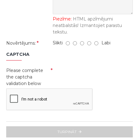
Piezīme:
HTML apzīmējumi
neatbalstās! Izmantojiet parastu
tekstu.
Slikti
Labi
Novērtējums:
CAPTCHA
Please complete
the captcha
validation below
TURPINĀT