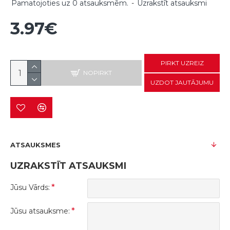
Pamatojoties uz 0 atsauksmēm.
-
Uzrakstīt atsauksmi
3.97€
PIRKT UZREIZ
NOPIRKT
UZDOT JAUTĀJUMU
ATSAUKSMES
UZRAKSTĪT ATSAUKSMI
Jūsu Vārds:
Jūsu atsauksme: