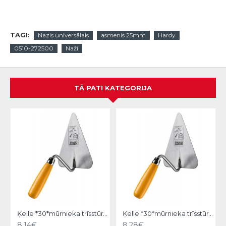
TAGI:
Nazis universālais
asmenis 25mm
Hardy
0510-272500
Naži
TĀ PATI KATEGORIJA
Ķelle *30*mūrnieka trīsstūra 18cm, Hardy
Ķelle *30*mūrnieka trīsstūra 20cm, Hardy
8.14€
8.28€