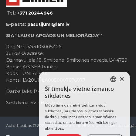
Tel.:
+371 20244646
E-pasts:
pasutijumi@lam.lv
SIA “LAUKU APGĀDS UN MELIORĀCIJA”"
Reg.Nr.: LV44103005426
Juridiskā adrese:
Dzirnavu iela 18, Smiltene, Smiltenes novads, LV-4729
Banks: A/S SEB banka;
Kods: UNLALV2X
×
Konts: LV20UNLA0050007676877
Šī tīmekļa vietne izmanto
LATVIAN
Darba laiks: P - Pk. 8:00 - 12:00; 13:00 - 17:00
sīkdatnes
RUSSIAN
Sestdiena, Sv. - Brīvdiena
Mūsu tīmekļa vietnē tiek izmantoti
sīkdatnes, lai uzlabotu vietnes tehnisku
ENGLISH
darbību, analizētu vietnes izmantošanas
statistiku, un uzlabotu mūsu mārketinga
Autortiesības © 2021-2025, www.e-einhell.lv, Visas tiesības aizsargā
aktivitātes.