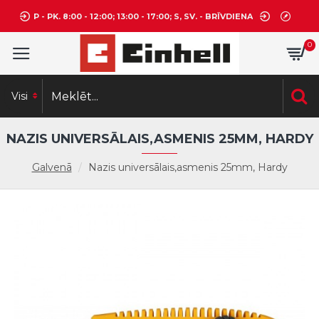
P - PK. 8:00 - 12:00; 13:00 - 17:00; S, SV. - BRĪVDIENA
0
Visi
NAZIS UNIVERSĀLAIS,ASMENIS 25MM, HARDY
Galvenā
Nazis universālais,asmenis 25mm, Hardy