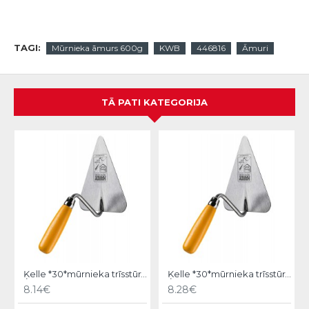
TAGI:
Mūrnieka āmurs 600g
KWB
446816
Āmuri
TĀ PATI KATEGORIJA
Ķelle *30*mūrnieka trīsstūra 18cm, Hardy
Ķelle *30*mūrnieka trīsstūra 20cm, Hardy
8.14€
8.28€