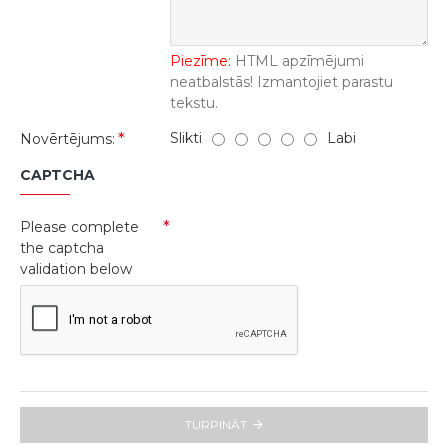
Piezīme:
HTML apzīmējumi
neatbalstās! Izmantojiet parastu
tekstu.
Slikti
Labi
Novērtējums:
CAPTCHA
Please complete
the captcha
validation below
TURPINĀT