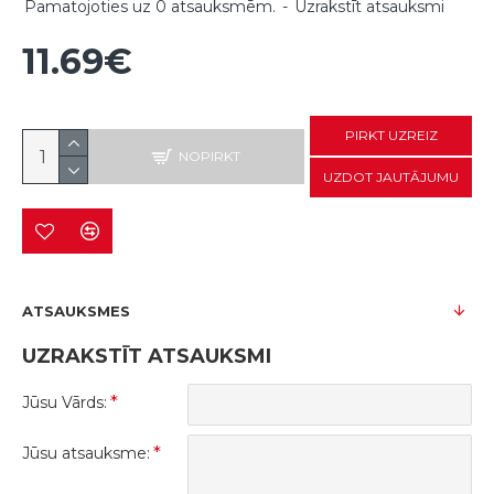
Pamatojoties uz 0 atsauksmēm.
-
Uzrakstīt atsauksmi
11.69€
PIRKT UZREIZ
NOPIRKT
UZDOT JAUTĀJUMU
ATSAUKSMES
UZRAKSTĪT ATSAUKSMI
Jūsu Vārds:
Jūsu atsauksme: