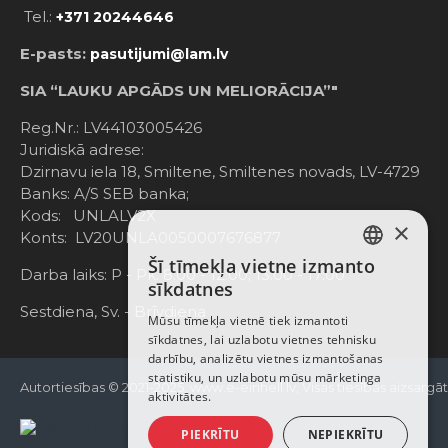
Tel.:
+371 20244646
E-pasts:
pasutijumi@lam.lv
SIA “LAUKU APGĀDS UN MELIORĀCIJA”"
Reg.Nr.: LV44103005426
Juridiskā adrese:
Dzirnavu iela 18, Smiltene, Smiltenes novads, LV-4729
Banks: A/S SEB banka;
Kods: UNLALV2X
×
Konts: LV20UNLA0050007676877
Šī tīmekļa vietne izmanto
LATVIAN
Darba laiks: P - Pk. 8:00 - 12:00; 13:00 - 17:00
sīkdatnes
RUSSIAN
Sestdiena, Sv. - Brīvdiena
Mūsu tīmekļa vietnē tiek izmantoti
sīkdatnes, lai uzlabotu vietnes tehnisku
ENGLISH
darbību, analizētu vietnes izmantošanas
statistiku, un uzlabotu mūsu mārketinga
Autortiesības © 2021-2025, www.e-einhell.lv, Visas tiesības aizsargā
aktivitātes.
PIEKRĪTU
NEPIEKRĪTU