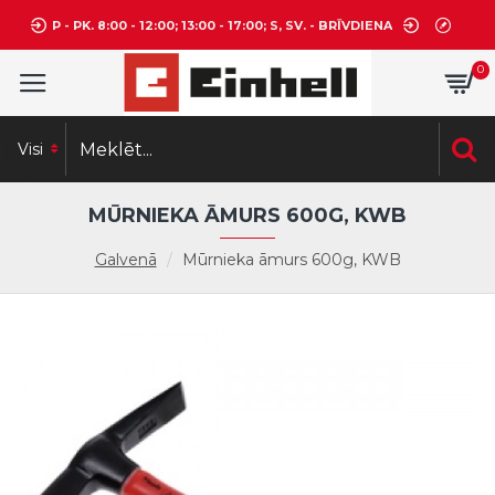
P - PK. 8:00 - 12:00; 13:00 - 17:00; S, SV. - BRĪVDIENA
0
Visi
MŪRNIEKA ĀMURS 600G, KWB
Galvenā
Mūrnieka āmurs 600g, KWB