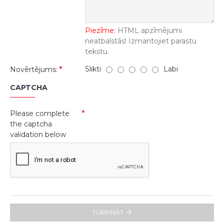
Piezīme:
HTML apzīmējumi
neatbalstās! Izmantojiet parastu
tekstu.
Slikti
Labi
Novērtējums:
CAPTCHA
Please complete
the captcha
validation below
TURPINĀT