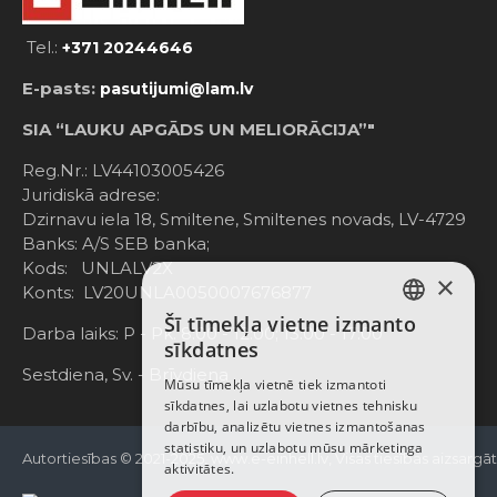
Tel.:
+371 20244646
E-pasts:
pasutijumi@lam.lv
SIA “LAUKU APGĀDS UN MELIORĀCIJA”"
Reg.Nr.: LV44103005426
Juridiskā adrese:
Dzirnavu iela 18, Smiltene, Smiltenes novads, LV-4729
Banks: A/S SEB banka;
Kods: UNLALV2X
×
Konts: LV20UNLA0050007676877
Šī tīmekļa vietne izmanto
LATVIAN
Darba laiks: P - Pk. 8:00 - 12:00; 13:00 - 17:00
sīkdatnes
RUSSIAN
Sestdiena, Sv. - Brīvdiena
Mūsu tīmekļa vietnē tiek izmantoti
sīkdatnes, lai uzlabotu vietnes tehnisku
ENGLISH
darbību, analizētu vietnes izmantošanas
statistiku, un uzlabotu mūsu mārketinga
Autortiesības © 2021-2025, www.e-einhell.lv, Visas tiesības aizsargā
aktivitātes.