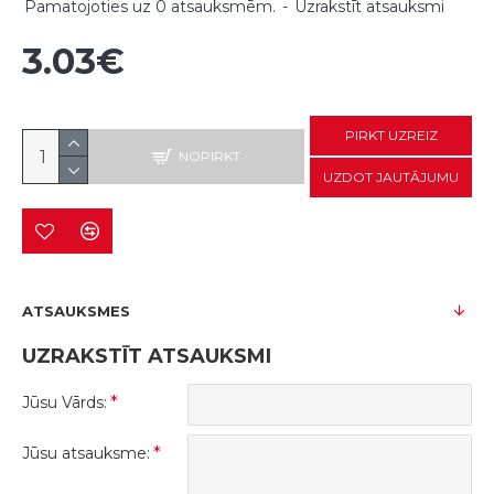
Pamatojoties uz 0 atsauksmēm.
-
Uzrakstīt atsauksmi
3.03€
PIRKT UZREIZ
NOPIRKT
UZDOT JAUTĀJUMU
ATSAUKSMES
UZRAKSTĪT ATSAUKSMI
Jūsu Vārds:
Jūsu atsauksme: