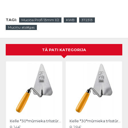
TAGI:
Muciņa Profi 13mm 1/2
KWB
372313
Muciņu atslēgas
TĀ PATI KATEGORIJA
Ķelle *30*mūrnieka trīsstūra 18cm, Hardy
Ķelle *30*mūrnieka trīsstūra 20cm, Hardy
8.14€
8.28€