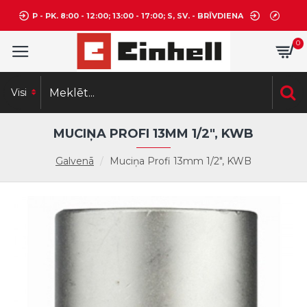
P - PK. 8:00 - 12:00; 13:00 - 17:00; S, SV. - BRĪVDIENA
0
Visi
MUCIŅA PROFI 13MM 1/2", KWB
Galvenā
Muciņa Profi 13mm 1/2", KWB