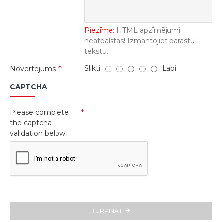
Piezīme:
HTML apzīmējumi
neatbalstās! Izmantojiet parastu
tekstu.
Slikti
Labi
Novērtējums:
CAPTCHA
Please complete
the captcha
validation below
TURPINĀT