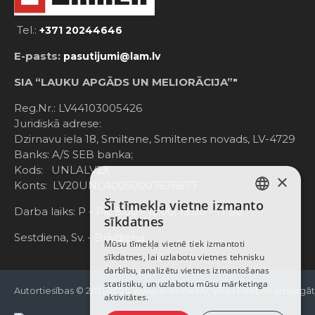
Tel.:
+371 20244646
E-pasts:
pasutijumi@lam.lv
SIA “LAUKU APGĀDS UN MELIORĀCIJA”"
Reg.Nr.: LV44103005426
Juridiskā adrese:
Dzirnavu iela 18, Smiltene, Smiltenes novads, LV-4729
Banks: A/S SEB banka;
Kods: UNLALV2X
×
Konts: LV20UNLA0050007676877
Šī tīmekļa vietne izmanto
LATVIAN
Darba laiks: P - Pk. 8:00 - 12:00; 13:00 - 17:00
sīkdatnes
RUSSIAN
Sestdiena, Sv. - Brīvdiena
Mūsu tīmekļa vietnē tiek izmantoti
sīkdatnes, lai uzlabotu vietnes tehnisku
ENGLISH
darbību, analizētu vietnes izmantošanas
statistiku, un uzlabotu mūsu mārketinga
Autortiesības © 2021-2025, www.e-einhell.lv, Visas tiesības aizsargā
aktivitātes.