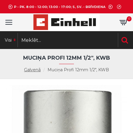
P - PK. 8:00 - 12:00; 13:00 - 17:00; S, SV. - BRĪVDIENA
0
Visi
MUCIŅA PROFI 12MM 1/2", KWB
Galvenā
Muciņa Profi 12mm 1/2", KWB