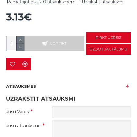
Pamatojoties uz 0 atsauksmēm.
-
Uzrakstīt atsauksmi
3.13€
PIRKT UZREIZ
NOPIRKT
UZDOT JAUTĀJUMU
ATSAUKSMES
UZRAKSTĪT ATSAUKSMI
Jūsu Vārds:
Jūsu atsauksme: