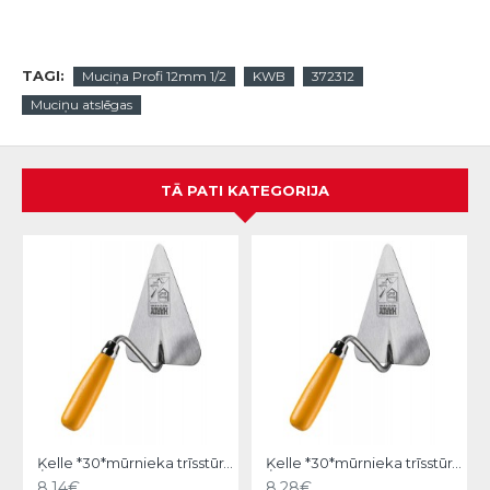
TAGI:
Muciņa Profi 12mm 1/2
KWB
372312
Muciņu atslēgas
TĀ PATI KATEGORIJA
Ķelle *30*mūrnieka trīsstūra 18cm, Hardy
Ķelle *30*mūrnieka trīsstūra 20cm, Hardy
8.14€
8.28€