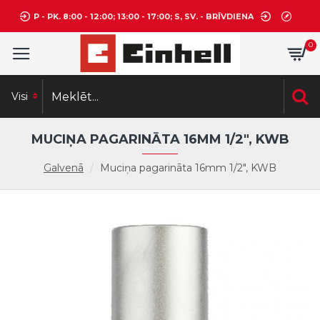
P - PK. 8:00 - 12:00; 13:00 - 17:00; S, SV. - BRĪVDIENA
0
Visi
MUCIŅA PAGARINĀTA 16MM 1/2", KWB
Galvenā
Muciņa pagarināta 16mm 1/2", KWB