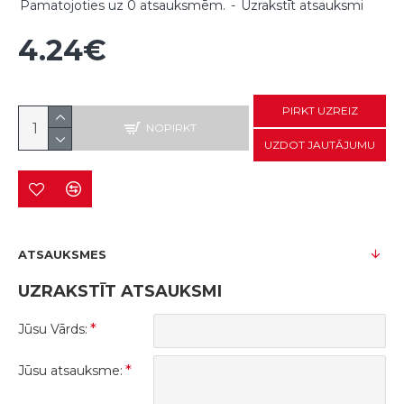
Pamatojoties uz 0 atsauksmēm.
-
Uzrakstīt atsauksmi
4.24€
PIRKT UZREIZ
NOPIRKT
UZDOT JAUTĀJUMU
ATSAUKSMES
UZRAKSTĪT ATSAUKSMI
Jūsu Vārds:
Jūsu atsauksme: