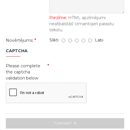
Piezīme:
HTML apzīmējumi
neatbalstās! Izmantojiet parastu
tekstu.
Slikti
Labi
Novērtējums:
CAPTCHA
Please complete
the captcha
validation below
TURPINĀT