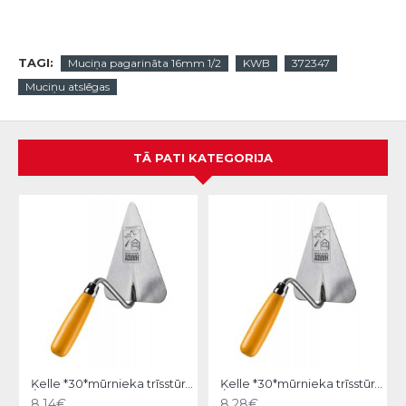
TAGI:
Muciņa pagarināta 16mm 1/2
KWB
372347
Muciņu atslēgas
TĀ PATI KATEGORIJA
Ķelle *30*mūrnieka trīsstūra 18cm, Hardy
Ķelle *30*mūrnieka trīsstūra 20cm, Hardy
8.14€
8.28€