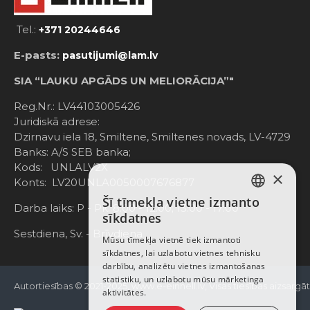
Tel.:
+371 20244646
E-pasts:
pasutijumi@lam.lv
SIA “LAUKU APGĀDS UN MELIORĀCIJA”"
Reg.Nr.: LV44103005426
Juridiskā adrese:
Dzirnavu iela 18, Smiltene, Smiltenes novads, LV-4729
Banks: A/S SEB banka;
Kods: UNLALV2X
×
Konts: LV20UNLA0050007676877
Šī tīmekļa vietne izmanto
LATVIAN
Darba laiks: P - Pk. 8:00 - 12:00; 13:00 - 17:00
sīkdatnes
RUSSIAN
Sestdiena, Sv. - Brīvdiena
Mūsu tīmekļa vietnē tiek izmantoti
sīkdatnes, lai uzlabotu vietnes tehnisku
ENGLISH
darbību, analizētu vietnes izmantošanas
statistiku, un uzlabotu mūsu mārketinga
Autortiesības © 2021-2025, www.e-einhell.lv, Visas tiesības aizsargā
aktivitātes.