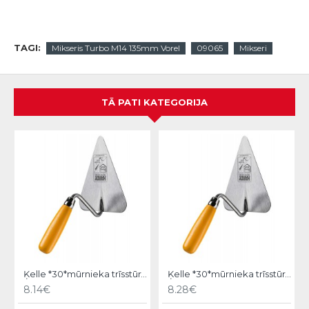
TAGI:
Mikseris Turbo M14 135mm Vorel
09065
Mikseri
TĀ PATI KATEGORIJA
Ķelle *30*mūrnieka trīsstūra 18cm, Hardy
Ķelle *30*mūrnieka trīsstūra 20cm, Hardy
8.14€
8.28€