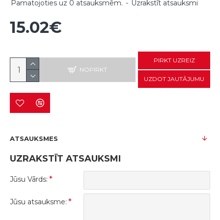
Pamatojoties uz 0 atsauksmēm.
-
Uzrakstīt atsauksmi
15.02€
PIRKT UZREIZ
NOPIRKT
UZDOT JAUTĀJUMU
ATSAUKSMES
UZRAKSTĪT ATSAUKSMI
Jūsu Vārds:
Jūsu atsauksme: