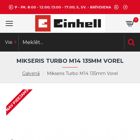
P - PK. 8:00 - 12:00; 13:00 - 17:00; S, SV. - BRĪVDIENA
0
Visi
MIKSERIS TURBO M14 135MM VOREL
Galvenā
Mikseris Turbo M14 135mm Vorel
NAV PIEEJAMS