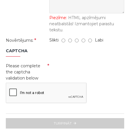
Piezīme:
HTML apzīmējumi
neatbalstās! Izmantojiet parastu
tekstu.
Slikti
Labi
Novērtējums:
CAPTCHA
Please complete
the captcha
validation below
TURPINĀT