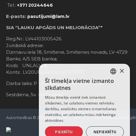
Tel.:
+371 20244646
E-pasts:
pasutijumi@lam.lv
SIA “LAUKU APGĀDS UN MELIORĀCIJA”"
Reg.Nr.: LV44103005426
Juridiskā adrese:
Dzirnavu iela 18, Smiltene, Smiltenes novads, LV-4729
Banks: A/S SEB banka;
Kods: UNLALV2X
×
Konts: LV20UNLA0050007676877
Šī tīmekļa vietne izmanto
LATVIAN
Darba laiks: P - Pk. 8:00 - 12:00; 13:00 - 17:00
sīkdatnes
RUSSIAN
Sestdiena, Sv. - Brīvdiena
Mūsu tīmekļa vietnē tiek izmantoti
sīkdatnes, lai uzlabotu vietnes tehnisku
ENGLISH
darbību, analizētu vietnes izmantošanas
statistiku, un uzlabotu mūsu mārketinga
Autortiesības © 2021-2025, www.e-einhell.lv, Visas tiesības aizsargā
aktivitātes.
PIEKRĪTU
NEPIEKRĪTU