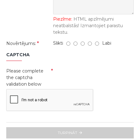
Piezīme:
HTML apzīmējumi
neatbalstās! Izmantojiet parastu
tekstu.
Slikti
Labi
Novērtējums:
CAPTCHA
Please complete
the captcha
validation below
TURPINĀT