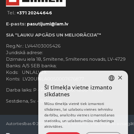
Tel.:
+371 20244646
E-pasts:
pasutijumi@lam.lv
SIA “LAUKU APGĀDS UN MELIORĀCIJA”"
Reg.Nr.: LV44103005426
Juridiskā adrese:
Dzirnavu iela 18, Smiltene, Smiltenes novads, LV-4729
Banks: A/S SEB banka;
Kods: UNLALV2X
×
Konts: LV20UNLA0050007676877
Šī tīmekļa vietne izmanto
LATVIAN
Darba laiks: P - Pk. 8:00 - 12:00; 13:00 - 17:00
sīkdatnes
RUSSIAN
Sestdiena, Sv. - Brīvdiena
Mūsu tīmekļa vietnē tiek izmantoti
sīkdatnes, lai uzlabotu vietnes tehnisku
ENGLISH
darbību, analizētu vietnes izmantošanas
statistiku, un uzlabotu mūsu mārketinga
Autortiesības © 2021-2025, www.e-einhell.lv, Visas tiesības aizsargā
aktivitātes.