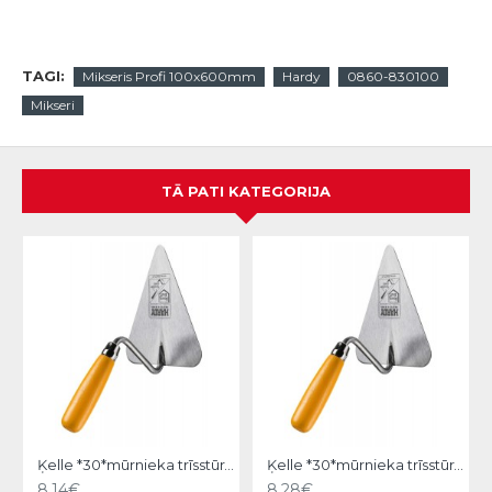
TAGI:
Mikseris Profi 100x600mm
Hardy
0860-830100
Mikseri
TĀ PATI KATEGORIJA
Ķelle *30*mūrnieka trīsstūra 18cm, Hardy
Ķelle *30*mūrnieka trīsstūra 20cm, Hardy
8.14€
8.28€