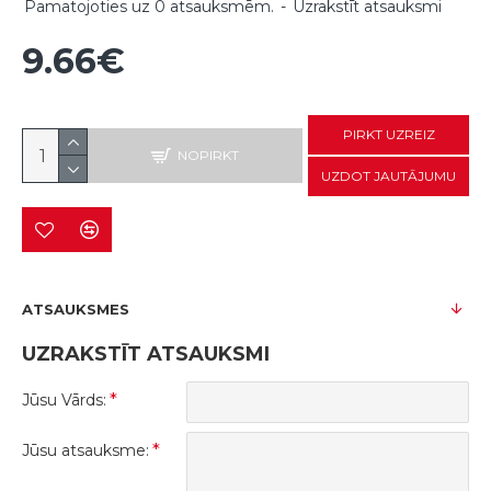
Pamatojoties uz 0 atsauksmēm.
-
Uzrakstīt atsauksmi
9.66€
PIRKT UZREIZ
NOPIRKT
UZDOT JAUTĀJUMU
ATSAUKSMES
UZRAKSTĪT ATSAUKSMI
Jūsu Vārds:
Jūsu atsauksme: