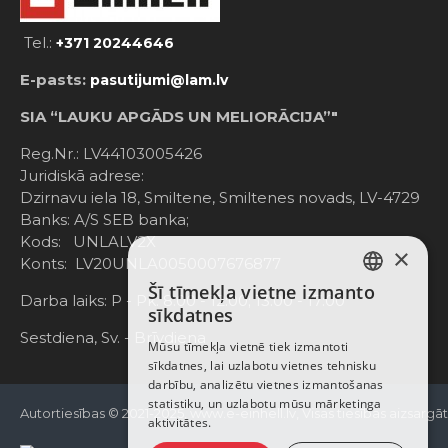
Tel.:
+371 20244646
E-pasts:
pasutijumi@lam.lv
SIA “LAUKU APGĀDS UN MELIORĀCIJA”"
Reg.Nr.: LV44103005426
Juridiskā adrese:
Dzirnavu iela 18, Smiltene, Smiltenes novads, LV-4729
Banks: A/S SEB banka;
Kods: UNLALV2X
×
Konts: LV20UNLA0050007676877
Šī tīmekļa vietne izmanto
LATVIAN
Darba laiks: P - Pk. 8:00 - 12:00; 13:00 - 17:00
sīkdatnes
RUSSIAN
Sestdiena, Sv. - Brīvdiena
Mūsu tīmekļa vietnē tiek izmantoti
sīkdatnes, lai uzlabotu vietnes tehnisku
ENGLISH
darbību, analizētu vietnes izmantošanas
statistiku, un uzlabotu mūsu mārketinga
Autortiesības © 2021-2025, www.e-einhell.lv, Visas tiesības aizsargā
aktivitātes.