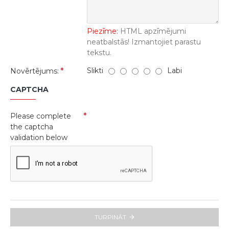
Piezīme:
HTML apzīmējumi
neatbalstās! Izmantojiet parastu
tekstu.
Slikti
Labi
Novērtējums:
CAPTCHA
Please complete
the captcha
validation below
TURPINĀT