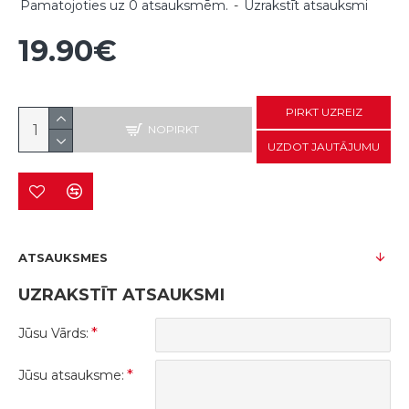
Pamatojoties uz 0 atsauksmēm.
-
Uzrakstīt atsauksmi
19.90€
PIRKT UZREIZ
NOPIRKT
UZDOT JAUTĀJUMU
ATSAUKSMES
UZRAKSTĪT ATSAUKSMI
Jūsu Vārds:
Jūsu atsauksme: