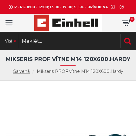
P - PK. 8:00 - 12:00; 13:00 - 17:00; S, SV. - BRĪVDIENA
0
Visi
MIKSERIS PROF VĪTNE M14 120X600,HARDY
Galvenā
Mikseris PROF vītne M14 120X600,Hardy