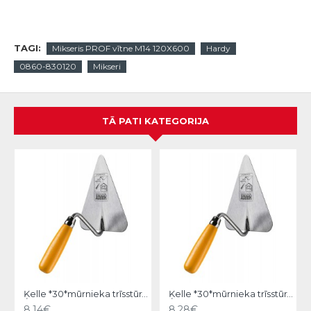
TAGI:
Mikseris PROF vītne M14 120X600
Hardy
0860-830120
Mikseri
TĀ PATI KATEGORIJA
Ķelle *30*mūrnieka trīsstūra 18cm, Hardy
Ķelle *30*mūrnieka trīsstūra 20cm, Hardy
8.14€
8.28€