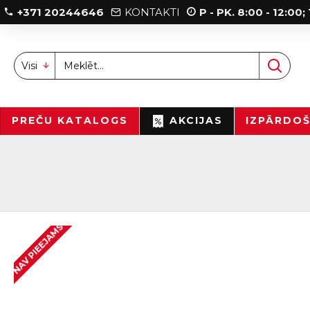
+371 20244646
KONTAKTI
P - PK. 8:00 - 12:00
Visi
PREČU KATALOGS
AKCIJAS
IZPĀRDO
NAV PIEEJAMS