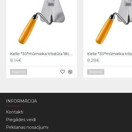
Ķelle *30*mūrnieka trīsstūra 18cm, Hardy
8.14€
8.28€
Nopirkt
Nopirkt
INFORMĀCIJA
Kontakti
Piegādes veidi
Pirkšanas nosacījumi