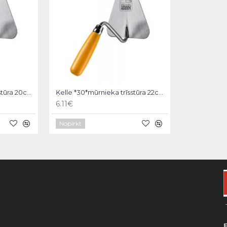
Ķelle *30*mūrnieka trīsstūra 20cm, Hardy
Ķelle *30*mūrnieka trīsstūra 22cm, Hardy
6.11€
Nopirkt