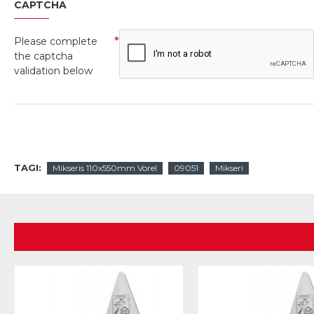
CAPTCHA
Please complete
the captcha
validation below
TAGI:
Mikseris 110x550mm Vorel
09051
Mikseri