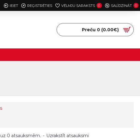
IEIET
REĢISTRĒTIES
VĒLMJU SARAKSTS
0
SALĪDZINĀT
0
Preču 0 (0.00€)
s
 uz 0 atsauksmēm.
-
Uzrakstīt atsauksmi