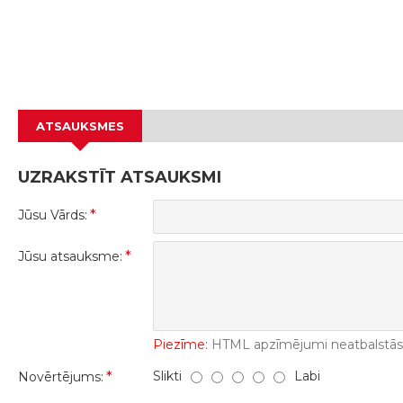
ATSAUKSMES
UZRAKSTĪT ATSAUKSMI
Jūsu Vārds:
Jūsu atsauksme:
Piezīme:
HTML apzīmējumi neatbalstās! 
Slikti
Labi
Novērtējums: