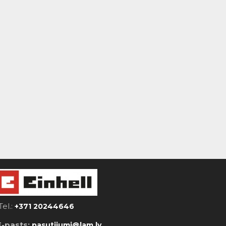
Tel.:
+371 20244646
E-pasts:
pasutijumi@lam.lv