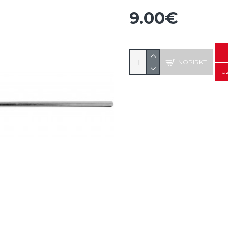
9.00€
NOPIRKT
U