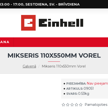
; 13:00 - 17:00, SESTDIENA, SV. - BRĪVDIENA
ŠANA
MIKSERIS 110X550MM VOREL
Galvenā
Mikseris 110x550mm Vorel
Nav pieejam
PIEEJAMĪBA:
09051
ARTIKULS:
0.53kg
SVARS:
Pamatojoties