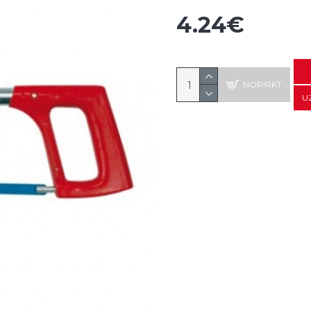
4.24€
NOPIRKT
U