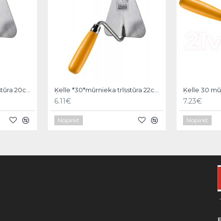
Ķelle *30*mūrnieka trīsstūra 20cm, Hardy
Ķelle *30*mūrnieka trīsstūra 22cm, Hardy
6.11€
7.23€
Nopirkt
Nopirkt