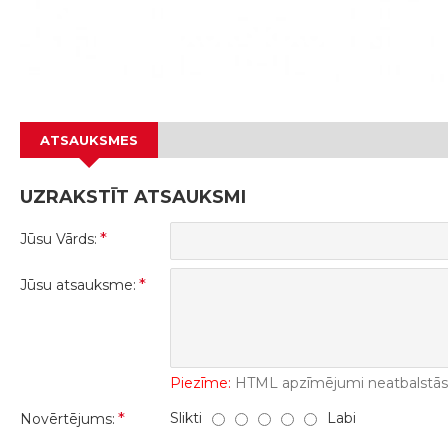
ATSAUKSMES
UZRAKSTĪT ATSAUKSMI
Jūsu Vārds:
Jūsu atsauksme:
Piezīme:
HTML apzīmējumi neatbalstās! 
Slikti
Labi
Novērtējums: