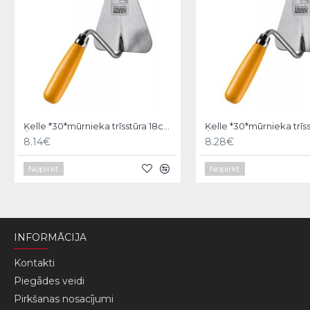
Ķelle *30*mūrnieka trīsstūra 18cm, Hardy
8.14€
8.28€
Nopirkt
Nopirkt
INFORMĀCIJA
Kontakti
Piegādes veidi
Pirkšanas nosacījumi