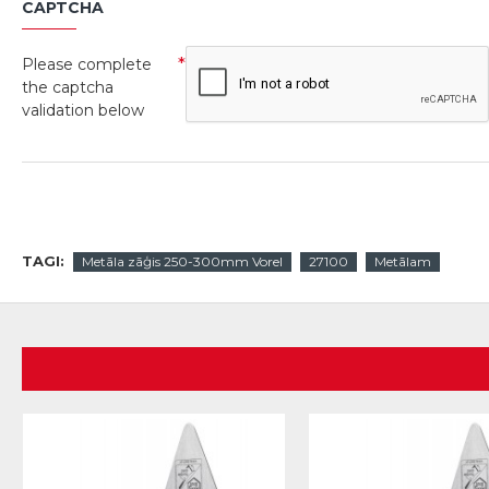
CAPTCHA
Please complete
the captcha
validation below
TAGI:
Metāla zāģis 250-300mm Vorel
27100
Metālam