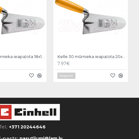
Ķelle 30 mūrnieka ieapaļota 18x11cm, Hardy
Ķelle 30 mūrnieka ieapaļota 20x12cm, Hardy
7.97€
Nopirkt
Tel.:
+371 20244646
E-pasts:
pasutijumi@lam.lv