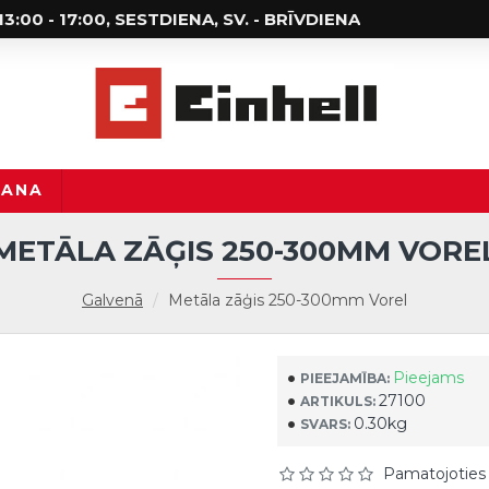
; 13:00 - 17:00, SESTDIENA, SV. - BRĪVDIENA
ŠANA
METĀLA ZĀĢIS 250-300MM VORE
Galvenā
Metāla zāģis 250-300mm Vorel
Pieejams
PIEEJAMĪBA:
27100
ARTIKULS:
0.30kg
SVARS:
Pamatojoties