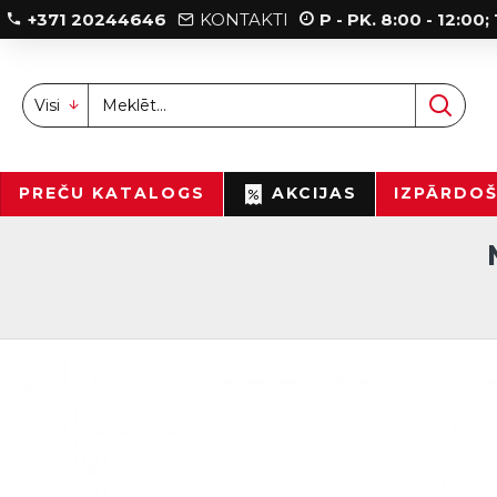
+371 20244646
KONTAKTI
P - PK. 8:00 - 12:00
Visi
PREČU KATALOGS
AKCIJAS
IZPĀRDO