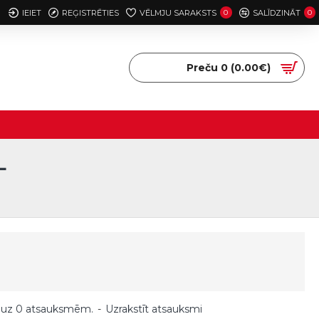
IEIET
REĢISTRĒTIES
VĒLMJU SARAKSTS
0
SALĪDZINĀT
0
Preču 0 (0.00€)
L
 uz 0 atsauksmēm.
-
Uzrakstīt atsauksmi