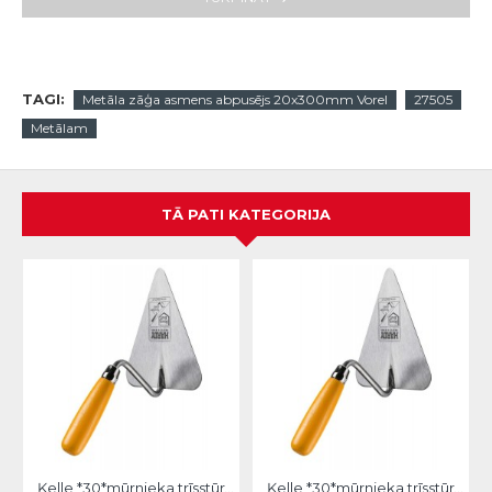
TAGI:
Metāla zāģa asmens abpusējs 20x300mm Vorel
27505
Metālam
TĀ PATI KATEGORIJA
Ķelle *30*mūrnieka trīsstūra 18cm, Hardy
Ķelle *30*mūrnieka trīsstūra 20cm, Hardy