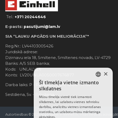
Tel.:
+371 20244646
E-pasts:
pasutijumi@lam.lv
SIA “LAUKU APGĀDS UN MELIORĀCIJA”"
Reg.Nr.: LV44103005426
Juridiskā adrese:
Dzirnavu iela 18, Smiltene, Smiltenes novads, LV-4729
Banks: A/S SEB banka;
Kods: UNLALV2X
×
Konts: LV20UNLA0050007676877
Šī tīmekļa vietne izmanto
LATVIAN
Darba laiks: P - Pk. 8:00 - 12:00; 13:00 - 17:00
sīkdatnes
RUSSIAN
Sestdiena, Sv. - Brīvdiena
Mūsu tīmekļa vietnē tiek izmantoti
sīkdatnes, lai uzlabotu vietnes tehnisku
ENGLISH
darbību, analizētu vietnes izmantošanas
statistiku, un uzlabotu mūsu mārketinga
Autortiesības © 2021-2025, www.e-einhell.lv, Visas tiesības aizsargā
aktivitātes.