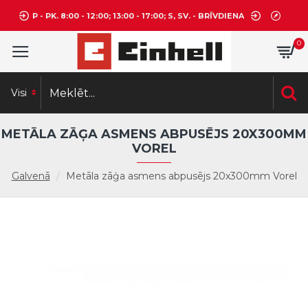
P - PK. 8:00 - 12:00; 13:00 - 17:00; S, SV. - BRĪVDIENA
0
Visi
METĀLA ZĀĢA ASMENS ABPUSĒJS 20X300MM
VOREL
Galvenā
Metāla zāģa asmens abpusējs 20x300mm Vorel