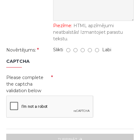
Piezīme:
HTML apzīmējumi
neatbalstās! Izmantojiet parastu
tekstu.
Slikti
Labi
Novērtējums:
CAPTCHA
Please complete
the captcha
validation below
TURPINĀT