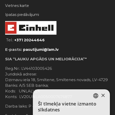
Vietnes karte
Ipašas piedāvājumi
Tel.:
+371 20244646
E-pasts:
pasutijumi@lam.lv
SIA “LAUKU APGĀDS UN MELIORĀCIJA”"
Reg.Nr.: LV44103005426
Juridiskā adrese:
Dzirnavu iela 18, Smiltene, Smiltenes novads, LV-4729
Banks: A/S SEB banka;
Kods: UNLALV2X
×
Konts: LV20UNLA0050007676877
Šī tīmekļa vietne izmanto
LATVIAN
Darba laiks: P - Pk. 8:00 - 12:00; 13:00 - 17:00
sīkdatnes
RUSSIAN