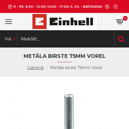
P - PK. 8:00 - 12:00; 13:00 - 17:00; S, SV. - BRĪVDIENA
0
Visi
METĀLA BIRSTE 75MM VOREL
Galvenā
Metāla birste 75mm Vorel