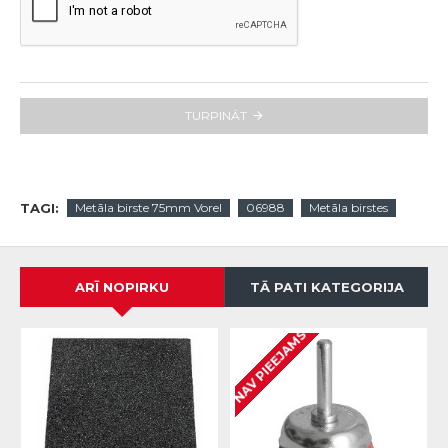
TURPINĀT
TAGI:
Metāla birste 75mm Vorel
06988
Metāla birstes
ARĪ NOPIRKU
TĀ PATI KATEGORIJA
NAV PIEEJAMS