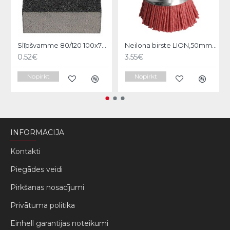
Slīpšvamme 80/120 100x70x25mm, Hardy
Neilona birste LION,50mm Srend pro
0.52€
3.55€
Nopirkt
Nopirkt
INFORMĀCIJA
Kontakti
Piegādes veidi
Pirkšanas nosacījumi
Privātuma politika
Einhell garantijas noteikumi