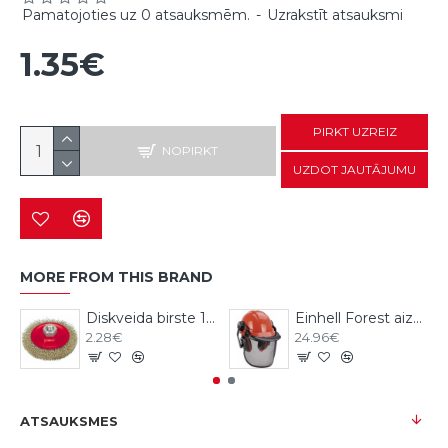
Pamatojoties uz 0 atsauksmēm.
-
Uzrakstīt atsauksmi
1.35€
PIRKT UZREIZ
NOPIRKT
UZDOT JAUTĀJUMU
MORE FROM THIS BRAND
Diskveida birste 115mm, M14, Vorel
Einhell Forest aizsargķivere ar austiņām
2.28€
24.96€
ATSAUKSMES