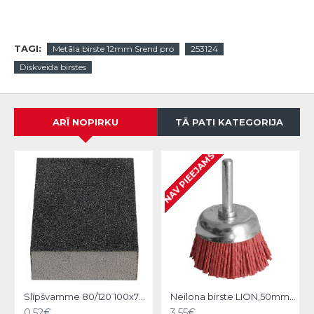
TAGI:
Metāla birste 12mm Srend pro
253124
Diskveida birstes
ARĪ NOPIRKU
TĀ PATI KATEGORIJA
NAV PIEEJAMS
Slīpšvamme 80/120 100x70x25mm, Hardy
Neilona birste LION,50mm Srend pro
0.52€
3.55€