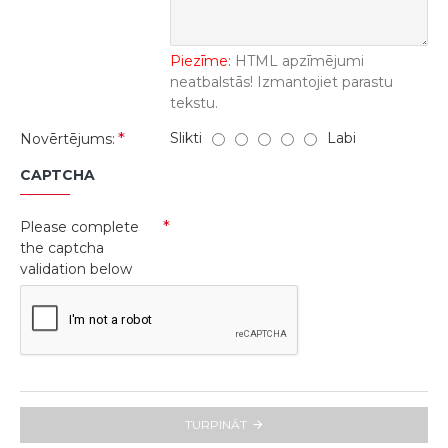
Piezīme:
HTML apzīmējumi
neatbalstās! Izmantojiet parastu
tekstu.
Slikti
Labi
Novērtējums:
CAPTCHA
Please complete
the captcha
validation below
TURPINĀT