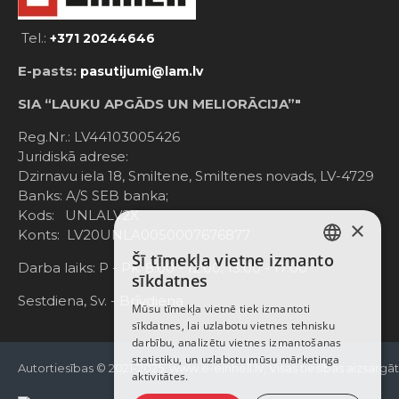
Tel.:
+371 20244646
E-pasts:
pasutijumi@lam.lv
SIA “LAUKU APGĀDS UN MELIORĀCIJA”"
Reg.Nr.: LV44103005426
Juridiskā adrese:
Dzirnavu iela 18, Smiltene, Smiltenes novads, LV-4729
Banks: A/S SEB banka;
Kods: UNLALV2X
×
Konts: LV20UNLA0050007676877
Šī tīmekļa vietne izmanto
LATVIAN
Darba laiks: P - Pk. 8:00 - 12:00; 13:00 - 17:00
sīkdatnes
RUSSIAN
Sestdiena, Sv. - Brīvdiena
Mūsu tīmekļa vietnē tiek izmantoti
sīkdatnes, lai uzlabotu vietnes tehnisku
ENGLISH
darbību, analizētu vietnes izmantošanas
statistiku, un uzlabotu mūsu mārketinga
Autortiesības © 2021-2025, www.e-einhell.lv, Visas tiesības aizsargā
aktivitātes.