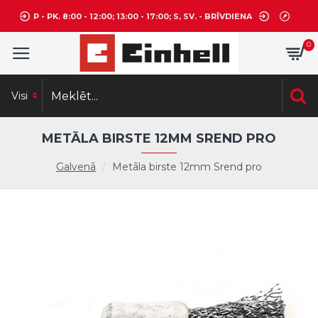
P - PK. 8:00 - 12:00; 13:00 - 17:00; S, SV. - BRĪVDIENA
0
Visi
METĀLA BIRSTE 12MM SREND PRO
Galvenā
Metāla birste 12mm Srend pro