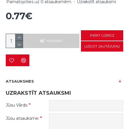
Pamatojoties uz 0 atsauksmēm.
-
Uzrakstīt atsauksmi
0.77€
PIRKT UZREIZ
NOPIRKT
UZDOT JAUTĀJUMU
ATSAUKSMES
UZRAKSTĪT ATSAUKSMI
Jūsu Vārds:
Jūsu atsauksme: