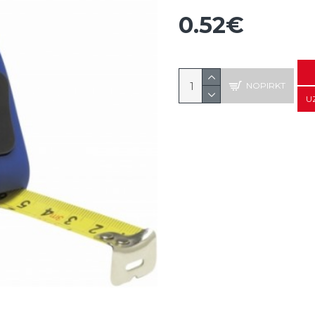
0.52€
NOPIRKT
U