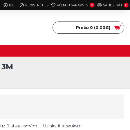
IEIET
REĢISTRĒTIES
VĒLMJU SARAKSTS
0
SALĪDZINĀT
0
Preču 0 (0.00€)
 3M
 uz 0 atsauksmēm.
-
Uzrakstīt atsauksmi