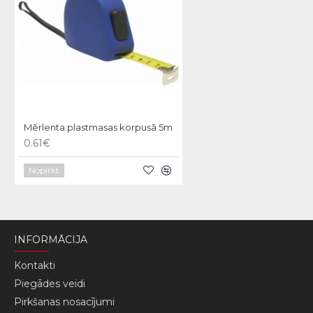
Mērlenta plastmasas korpusā 5m
0.61€
Nopirkt
INFORMĀCIJA
Kontakti
Piegādes veidi
Pirkšanas nosacījumi