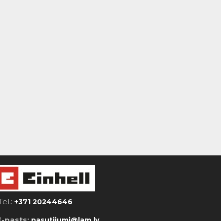
Tel.:
+371 20244646
E-pasts:
pasutijumi@lam.lv