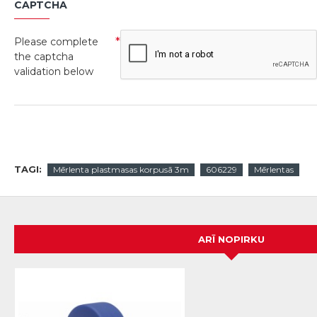
CAPTCHA
Please complete
the captcha
validation below
TAGI:
Mērlenta plastmasas korpusā 3m
606229
Mērlentas
ARĪ NOPIRKU