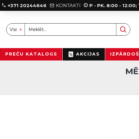
+371 20244646
KONTAKTI
P - PK. 8:00 - 12:00
Visi
PREČU KATALOGS
AKCIJAS
IZPĀRDO
MĒ