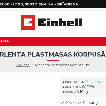
; 13:00 - 17:00, SESTDIENA, SV. - BRĪVDIENA
ŠANA
RLENTA PLASTMASAS KORPUSĀ
Galvenā
Mērlenta plastmasas korpusā 3m
Pieejams
PIEEJAMĪBA:
606229
ARTIKULS:
0.10kg
SVARS:
Pamatojoties