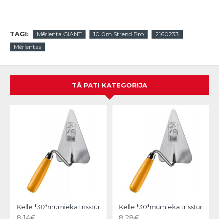
TAGI:
Mērlenta GIANT
10.0m Strend Pro
2160233
Mērlentas
TĀ PATI KATEGORIJA
Ķelle *30*mūrnieka trīsstūra 18cm, Hardy
Ķelle *30*mūrnieka trīsstūra 20cm, Hardy
8.14€
8.28€