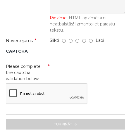
Piezīme:
HTML apzīmējumi
neatbalstās! Izmantojiet parastu
tekstu.
Slikti
Labi
Novērtējums:
CAPTCHA
Please complete
the captcha
validation below
TURPINĀT