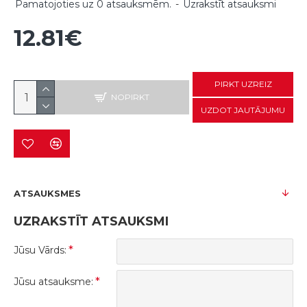
Pamatojoties uz 0 atsauksmēm.
-
Uzrakstīt atsauksmi
12.81€
PIRKT UZREIZ
NOPIRKT
UZDOT JAUTĀJUMU
ATSAUKSMES
UZRAKSTĪT ATSAUKSMI
Jūsu Vārds:
Jūsu atsauksme: