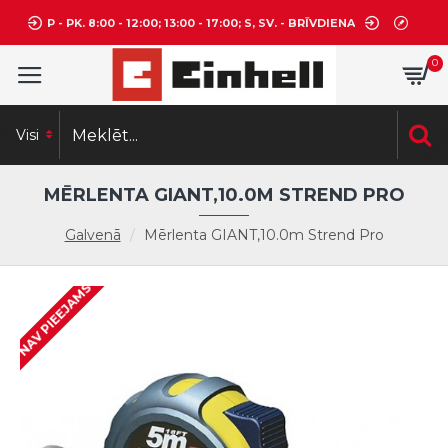
P - PK. 8:00 - 12:00; 13:00 - 17:00; S, SV. - BRĪVDIENA
0
Visi
MĒRLENTA GIANT,10.0M STREND PRO
Galvenā
Mērlenta GIANT,10.0m Strend Pro
NAV PIEEJAMS