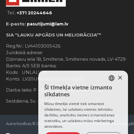
Tel.:
+371 20244646
E-pasts:
pasutijumi@lam.lv
SIA “LAUKU APGĀDS UN MELIORĀCIJA”"
Reg.Nr.: LV44103005426
Juridiskā adrese:
Dzirnavu iela 18, Smiltene, Smiltenes novads, LV-4729
Banks: A/S SEB banka;
Kods: UNLALV2X
×
Konts: LV20UNLA0050007676877
Šī tīmekļa vietne izmanto
LATVIAN
Darba laiks: P - Pk. 8:00 - 12:00; 13:00 - 17:00
sīkdatnes
RUSSIAN
Sestdiena, Sv. - Brīvdiena
Mūsu tīmekļa vietnē tiek izmantoti
sīkdatnes, lai uzlabotu vietnes tehnisku
ENGLISH
darbību, analizētu vietnes izmantošanas
statistiku, un uzlabotu mūsu mārketinga
Autortiesības © 2021-2025, www.e-einhell.lv, Visas tiesības aizsargā
aktivitātes.