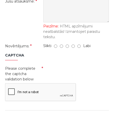
Jūsu atsauksme:
Piezīme:
HTML apzīmējumi
neatbalstās! Izmantojiet parastu
tekstu.
Slikti
Labi
Novērtējums:
CAPTCHA
Please complete
the captcha
validation below