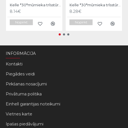
Ķelle *30*mūrnieka trīsstūra 18cm, Hardy
Ķelle *30*mūrnieka trīsstūra 20cm, Hardy
8.14€
8.28€
Nopirkt
Nopirkt
INFORMĀCIJA
Kontakti
Piegādes veidi
Pirkšanas nosacījumi
Privātuma politika
Einhell garantijas noteikumi
Vietnes karte
Ipašas piedāvājumi