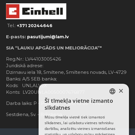
Tel.:
+371 20244646
E-pasts:
pasutijumi@lam.lv
SIA “LAUKU APGĀDS UN MELIORĀCIJA”"
Reg.Nr.: LV44103005426
Juridiskā adrese:
Dzirnavu iela 18, Smiltene, Smiltenes novads, LV-4729
Banks: A/S SEB banka;
Kods: UNLALV2X
×
Konts: LV20UNLA0050007676877
Šī tīmekļa vietne izmanto
LATVIAN
Darba laiks: P - Pk. 8:00 - 12:00; 13:00 - 17:00
sīkdatnes
RUSSIAN
Sestdiena, Sv. - Brīvdiena
Mūsu tīmekļa vietnē tiek izmantoti
sīkdatnes, lai uzlabotu vietnes tehnisku
ENGLISH
darbību, analizētu vietnes izmantošanas
statistiku, un uzlabotu mūsu mārketinga