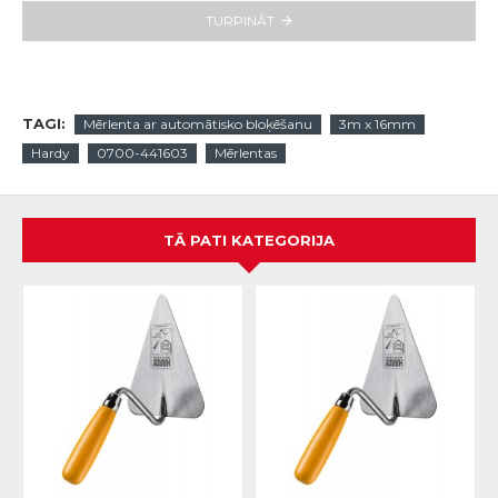
TURPINĀT
TAGI:
Mērlenta ar automātisko bloķēšanu
3m x 16mm
Hardy
0700-441603
Mērlentas
TĀ PATI KATEGORIJA