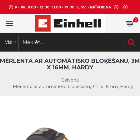
P - PK. 8:00 - 12:00; 13:00 - 17:00; S, SV. - BRĪVDIENA
0
Visi
MĒRLENTA AR AUTOMĀTISKO BLOĶĒŠANU, 3M
X 16MM, HARDY
Galvenā
Mērlenta ar automātisko bloķēšanu, 3m x 16mm, Hardy