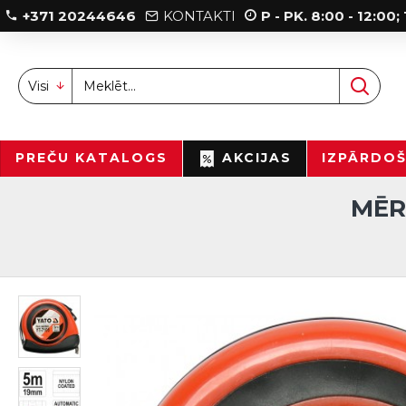
+371 20244646
KONTAKTI
P - PK. 8:00 - 12:00
Visi
PREČU KATALOGS
AKCIJAS
IZPĀRDO
MĒR