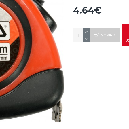
4.64€
NOPIRKT
U