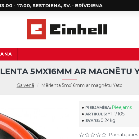
; 13:00 - 17:00, SESTDIENA, SV. - BRĪVDIENA
ŠANA
LENTA 5MX16MM AR MAGNĒTU 
Galvenā
Mērlenta 5mx16mm ar magnētu Yato
Pieejams
PIEEJAMĪBA:
YT-7105
ARTIKULS:
0.24kg
SVARS:
Pamatojoties