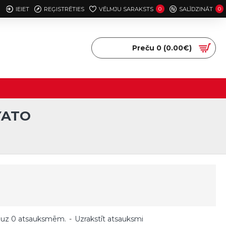
IEIET
REĢISTRĒTIES
VĒLMJU SARAKSTS
0
SALĪDZINĀT
0
Preču 0 (0.00€)
YATO
 uz 0 atsauksmēm.
-
Uzrakstīt atsauksmi