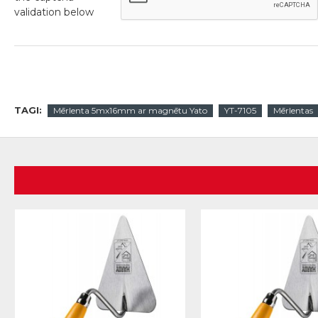
validation below
TAGI:
Mērlenta 5mx16mm ar magnētu Yato
YT-7105
Mērlentas