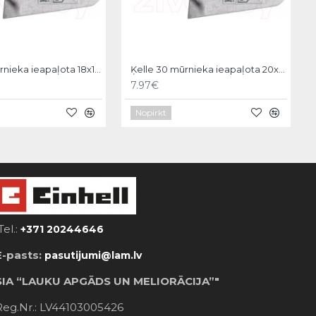
Ķelle 30 mūrnieka ieapaļota 18x11cm, Hardy
Ķelle 30 mūrnieka ieapaļota 20x12cm, Hardy
7.97€
Nopirkt
Tel.:
+371 20244646
E-pasts:
pasutijumi@lam.lv
SIA “LAUKU APGĀDS UN MELIORĀCIJA”"
Reg.Nr.: LV44103005426