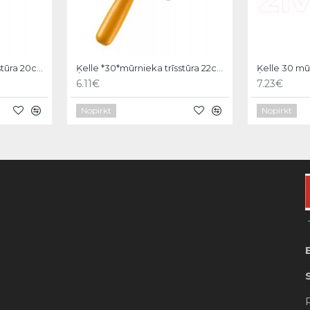
Ķelle *30*mūrnieka trīsstūra 20cm, Hardy
Ķelle *30*mūrnieka trīsstūra 22cm, Hardy
6.11€
7.23€
Nopirkt
Nopirkt