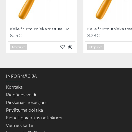
Ķelle *30*mūrnieka trīsstūra 18cm, Hardy
8.14€
8.28€
Nopirkt
Nopirkt
INFORMĀCIJA
Kontakti
Piegādes veidi
Pirkšanas nosacījumi
Privātuma politika
Einhell garantijas noteikumi
Vietnes karte