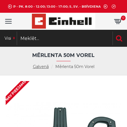
P - PK. 8:00 - 12:00; 13:00 - 17:00; S, SV. - BRĪVDIENA
0
Visi
MĒRLENTA 50M VOREL
Galvenā
Mērlenta 50m Vorel
NAV PIEEJAMS