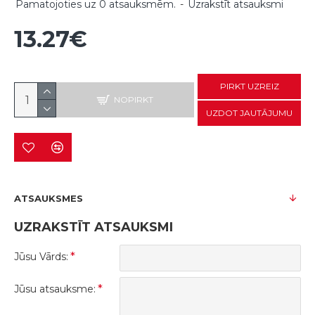
Pamatojoties uz 0 atsauksmēm.
-
Uzrakstīt atsauksmi
13.27€
PIRKT UZREIZ
NOPIRKT
UZDOT JAUTĀJUMU
ATSAUKSMES
UZRAKSTĪT ATSAUKSMI
Jūsu Vārds:
Jūsu atsauksme: