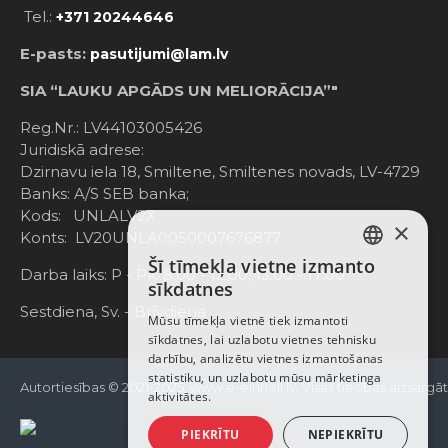
Tel.:
+371 20244646
E-pasts:
pasutijumi@lam.lv
SIA “LAUKU APGĀDS UN MELIORĀCIJA”"
Reg.Nr.: LV44103005426
Juridiskā adrese:
Dzirnavu iela 18, Smiltene, Smiltenes novads, LV-4729
Banks: A/S SEB banka;
Kods: UNLALV2X
×
Konts: LV20UNLA0050007676877
Šī tīmekļa vietne izmanto
LATVIAN
Darba laiks: P - Pk. 8:00 - 12:00; 13:00 - 17:00
sīkdatnes
RUSSIAN
Sestdiena, Sv. - Brīvdiena
Mūsu tīmekļa vietnē tiek izmantoti
sīkdatnes, lai uzlabotu vietnes tehnisku
ENGLISH
darbību, analizētu vietnes izmantošanas
statistiku, un uzlabotu mūsu mārketinga
Autortiesības © 2021-2025, www.e-einhell.lv, Visas tiesības aizsargā
aktivitātes.
PIEKRĪTU
NEPIEKRĪTU