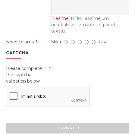
Piezīme:
HTML apzīmējumi
neatbalstās! Izmantojiet parastu
tekstu.
Slikti
Labi
Novērtējums:
CAPTCHA
Please complete
the captcha
validation below
TURPINĀT