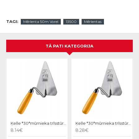
TAGI:
Mērlenta 50m Vorel
13500
Mērlentas
TĀ PATI KATEGORIJA
Ķelle *30*mūrnieka trīsstūra 18cm, Hardy
Ķelle *30*mūrnieka trīsstūra 20cm, Hardy
8.14€
8.28€