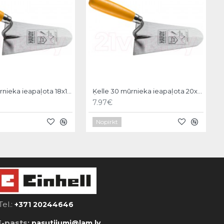
Ķelle 30 mūrnieka ieapaļota 18x11cm, Hardy
Ķelle 30 mūrnieka ieapaļota 20x12cm, Hardy
7.97€
Nopirkt
Tel.:
+371 20244646
E-pasts:
pasutijumi@lam.lv