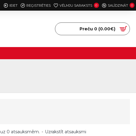
IEIET
REĢISTRĒTIES
VĒLMJU SARAKSTS
0
SALĪDZINĀT
0
Preču 0 (0.00€)
 uz 0 atsauksmēm.
-
Uzrakstīt atsauksmi