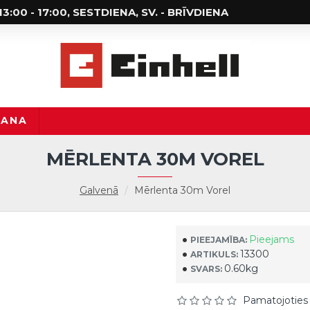
; 13:00 - 17:00, SESTDIENA, SV. - BRĪVDIENA
ŠANA
MĒRLENTA 30M VOREL
Galvenā
Mērlenta 30m Vorel
Pieejams
PIEEJAMĪBA:
13300
ARTIKULS:
0.60kg
SVARS:
Pamatojoties