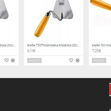
Ķelle *30*mūrnieka trīsstūra 20cm, Hardy
Ķelle *30*mūrnieka trīsstūra 22cm, Hardy
6.11€
7.23€
Nopirkt
Nopirkt