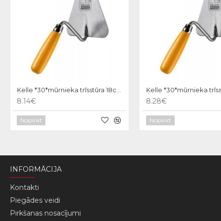
Ķelle *30*mūrnieka trīsstūra 18cm, Hardy
8.14€
8.28€
Nopirkt
Nopirkt
INFORMĀCIJA
Kontakti
Piegādes veidi
Pirkšanas nosacījumi