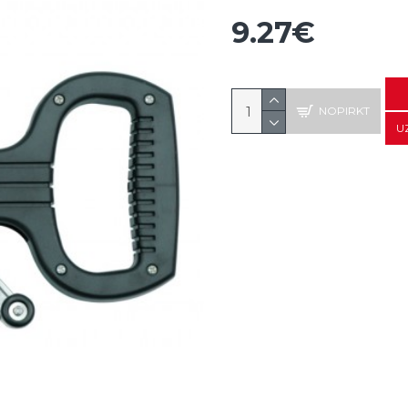
9.27€
NOPIRKT
U