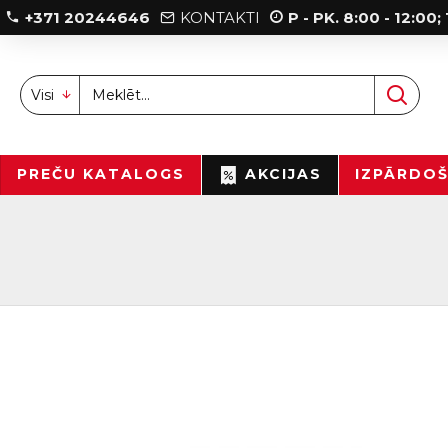
+371 20244646
KONTAKTI
P - PK. 8:00 - 12:00
Visi
PREČU KATALOGS
AKCIJAS
IZPĀRDO