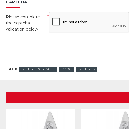
CAPTCHA
Please complete
the captcha
validation below
TAGI:
Mērlenta 30m Vorel
13300
Mērlentas