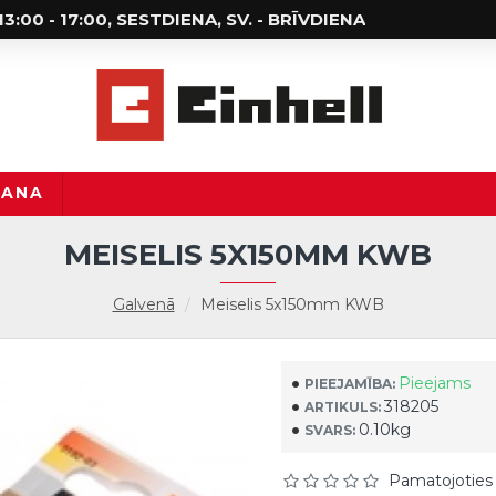
; 13:00 - 17:00, SESTDIENA, SV. - BRĪVDIENA
ŠANA
MEISELIS 5X150MM KWB
Galvenā
Meiselis 5x150mm KWB
Pieejams
PIEEJAMĪBA:
318205
ARTIKULS:
0.10kg
SVARS:
Pamatojoties