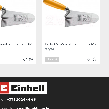
Ķelle 30 mūrnieka ieapaļota 18x11cm, Hardy
Ķelle 30 mūrnieka ieapaļota 20x12cm, Hardy
7.97€
Nopirkt
Tel.:
+371 20244646
E-pasts:
pasutijumi@lam.lv