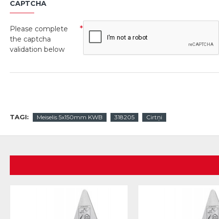
CAPTCHA
Please complete
the captcha
validation below
TAGI:
Meiselis 5x150mm KWB
318205
Cirtņi