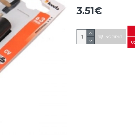
3.51€
NOPIRKT
U