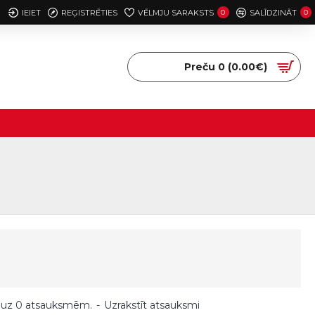
IEIET
REĢISTRĒTIES
VĒLMJU SARAKSTS
0
SALĪDZINĀT
0
Preču 0 (0.00€)
 uz 0 atsauksmēm.
-
Uzrakstīt atsauksmi