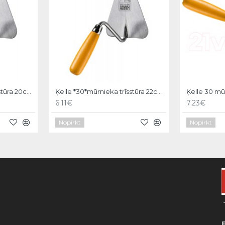
Ķelle *30*mūrnieka trīsstūra 20cm, Hardy
Ķelle *30*mūrnieka trīsstūra 22cm, Hardy
6.11€
7.23€
Nopirkt
Nopirkt