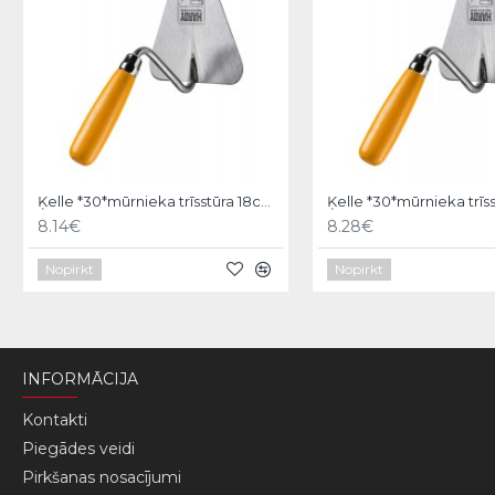
Ķelle *30*mūrnieka trīsstūra 18cm, Hardy
8.14€
8.28€
Nopirkt
Nopirkt
INFORMĀCIJA
Kontakti
Piegādes veidi
Pirkšanas nosacījumi