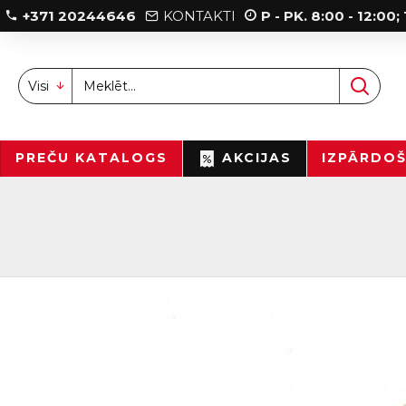
+371 20244646
KONTAKTI
P - PK. 8:00 - 12:00
Visi
PREČU KATALOGS
AKCIJAS
IZPĀRDO