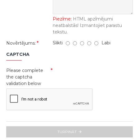
Piezīme:
HTML apzīmējumi
neatbalstās! Izmantojiet parastu
tekstu.
Slikti
Labi
Novērtējums:
CAPTCHA
Please complete
the captcha
validation below
TURPINĀT