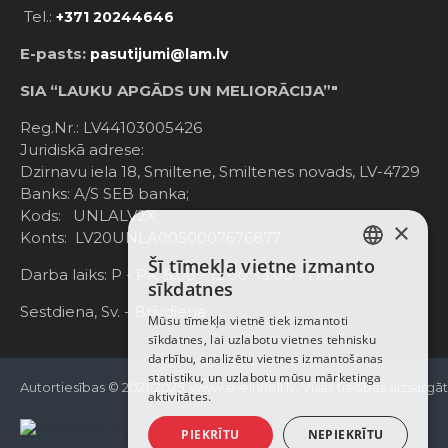
Tel.:
+371 20244646
E-pasts:
pasutijumi@lam.lv
SIA “LAUKU APGĀDS UN MELIORĀCIJA”"
Reg.Nr.: LV44103005426
Juridiskā adrese:
Dzirnavu iela 18, Smiltene, Smiltenes novads, LV-4729
Banks: A/S SEB banka;
Kods: UNLALV2X
×
Konts: LV20UNLA0050007676877
Šī tīmekļa vietne izmanto
LATVIAN
Darba laiks: P - Pk. 8:00 - 12:00; 13:00 - 17:00
sīkdatnes
RUSSIAN
Sestdiena, Sv. - Brīvdiena
Mūsu tīmekļa vietnē tiek izmantoti
sīkdatnes, lai uzlabotu vietnes tehnisku
ENGLISH
darbību, analizētu vietnes izmantošanas
statistiku, un uzlabotu mūsu mārketinga
Autortiesības © 2021-2025, www.e-einhell.lv, Visas tiesības aizsargā
aktivitātes.
PIEKRĪTU
NEPIEKRĪTU