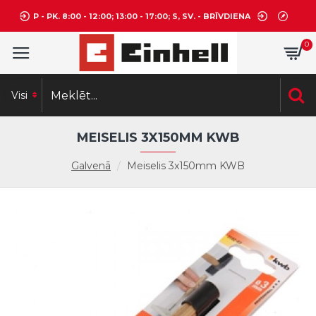
P - PK. 8:00 - 12:00; 13:00 - 17:00; S, SV. - BRĪVDIENA
0
Visi
MEISELIS 3X150MM KWB
Galvenā
Meiselis 3x150mm KWB