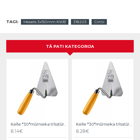
TAGI:
Meiselis 3x150mm KWB
318203
Cirtņi
TĀ PATI KATEGORIJA
Ķelle *30*mūrnieka trīsstūra 18cm, Hardy
Ķelle *30*mūrnieka trīsstūra 20cm, Hardy
8.14€
8.28€