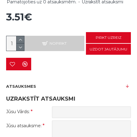
Pamatojoties uz 0 atsauksmēm.
-
Uzrakstīt atsauksmi
3.51€
PIRKT UZREIZ
NOPIRKT
UZDOT JAUTĀJUMU
ATSAUKSMES
UZRAKSTĪT ATSAUKSMI
Jūsu Vārds:
Jūsu atsauksme: