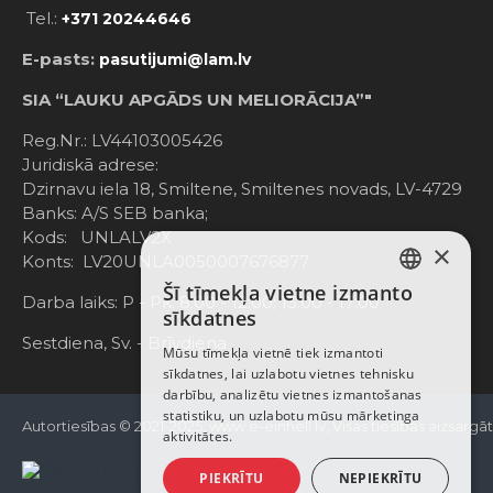
Tel.:
+371 20244646
E-pasts:
pasutijumi@lam.lv
SIA “LAUKU APGĀDS UN MELIORĀCIJA”"
Reg.Nr.: LV44103005426
Juridiskā adrese:
Dzirnavu iela 18, Smiltene, Smiltenes novads, LV-4729
Banks: A/S SEB banka;
Kods: UNLALV2X
×
Konts: LV20UNLA0050007676877
Šī tīmekļa vietne izmanto
LATVIAN
Darba laiks: P - Pk. 8:00 - 12:00; 13:00 - 17:00
sīkdatnes
RUSSIAN
Sestdiena, Sv. - Brīvdiena
Mūsu tīmekļa vietnē tiek izmantoti
sīkdatnes, lai uzlabotu vietnes tehnisku
ENGLISH
darbību, analizētu vietnes izmantošanas
statistiku, un uzlabotu mūsu mārketinga
Autortiesības © 2021-2025, www.e-einhell.lv, Visas tiesības aizsargā
aktivitātes.
PIEKRĪTU
NEPIEKRĪTU