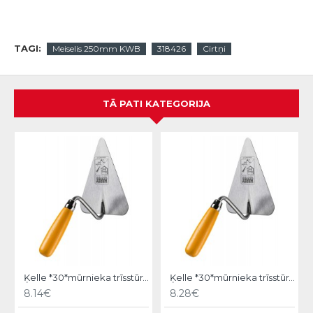
TAGI:
Meiselis 250mm KWB
318426
Cirtņi
TĀ PATI KATEGORIJA
Ķelle *30*mūrnieka trīsstūra 18cm, Hardy
Ķelle *30*mūrnieka trīsstūra 20cm, Hardy
8.14€
8.28€