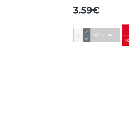
3.59€
NOPIRKT
U