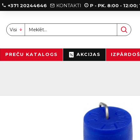
+371 20244646
KONTAKTI
P - PK. 8:00 - 12:00
Visi
PREČU KATALOGS
AKCIJAS
IZPĀRDO