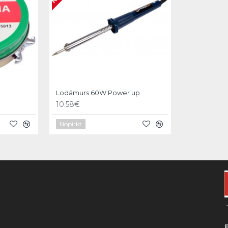
Lodāmurs 60W Power up
10.58€
Nopirkt