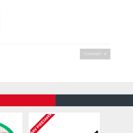
TURPINĀT
NAV PIEEJAMS