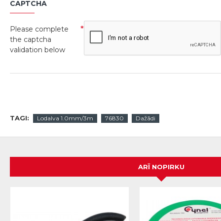
CAPTCHA
Please complete
the captcha
validation below
TAGI:
Lodalva 1.0mm/3m
76830
Dažādi
ARĪ NOPIRKU