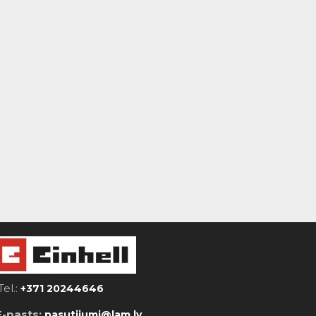
Tel.:
+371 20244646
E-pasts:
pasutijumi@lam.lv