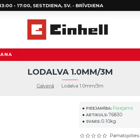
; 13:00 - 17:00, SESTDIENA, SV. - BRĪVDIENA
ŠANA
LODALVA 1.0MM/3M
Galvenā
Lodalva 1.0mm/3m
Pieejams
PIEEJAMĪBA:
76830
ARTIKULS:
0.10kg
SVARS:
Pamatojoties