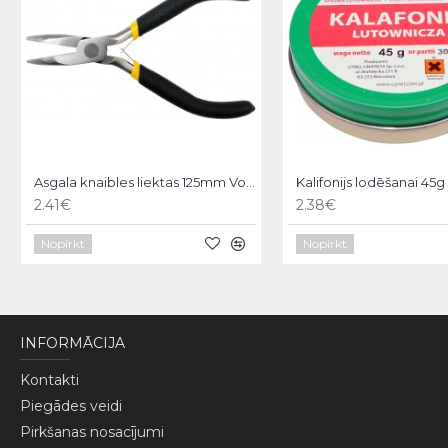
Asgala knaibles liektas 125mm Vorel
Kalifonijs lodēšanai 45g
2.41€
2.38€
Nopirkt
Nopirkt
INFORMĀCIJA
Kontakti
Piegādes veidi
Pirkšanas nosacījumi