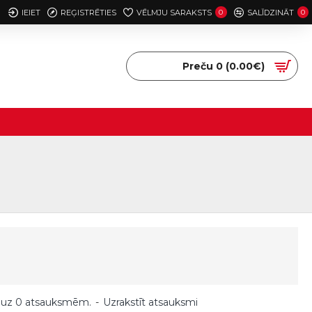
IEIET
REĢISTRĒTIES
VĒLMJU SARAKSTS
0
SALĪDZINĀT
0
Preču 0 (0.00€)
 uz 0 atsauksmēm.
-
Uzrakstīt atsauksmi