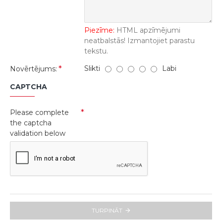
Piezīme:
HTML apzīmējumi
neatbalstās! Izmantojiet parastu
tekstu.
Slikti
Labi
Novērtējums:
CAPTCHA
Please complete
the captcha
validation below
TURPINĀT