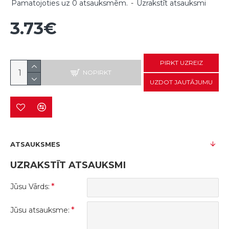
Pamatojoties uz 0 atsauksmēm.
-
Uzrakstīt atsauksmi
3.73€
PIRKT UZREIZ
NOPIRKT
UZDOT JAUTĀJUMU
ATSAUKSMES
UZRAKSTĪT ATSAUKSMI
Jūsu Vārds:
Jūsu atsauksme: