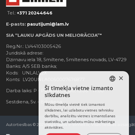
Tel.:
+371 20244646
E-pasts:
pasutijumi@lam.lv
SIA “LAUKU APGĀDS UN MELIORĀCIJA”"
Reg.Nr.: LV44103005426
Juridiskā adrese:
Dzirnavu iela 18, Smiltene, Smiltenes novads, LV-4729
Banks: A/S SEB banka;
Kods: UNLALV2X
×
Konts: LV20UNLA0050007676877
Šī tīmekļa vietne izmanto
LATVIAN
Darba laiks: P - Pk. 8:00 - 12:00; 13:00 - 17:00
sīkdatnes
RUSSIAN
Sestdiena, Sv. - Brīvdiena
Mūsu tīmekļa vietnē tiek izmantoti
sīkdatnes, lai uzlabotu vietnes tehnisku
ENGLISH
darbību, analizētu vietnes izmantošanas
statistiku, un uzlabotu mūsu mārketinga
Autortiesības © 2021-2025, www.e-einhell.lv, Visas tiesības aizsargā
aktivitātes.