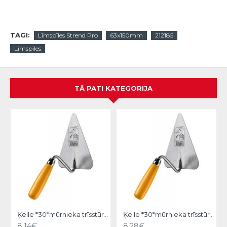
TAGI:
Līmspīles Strend Pro
63x150mm
212185
Līmspīles
TĀ PATI KATEGORIJA
Ķelle *30*mūrnieka trīsstūra 18cm, Hardy
Ķelle *30*mūrnieka trīsstūra 20cm, Hardy
8.14€
8.28€