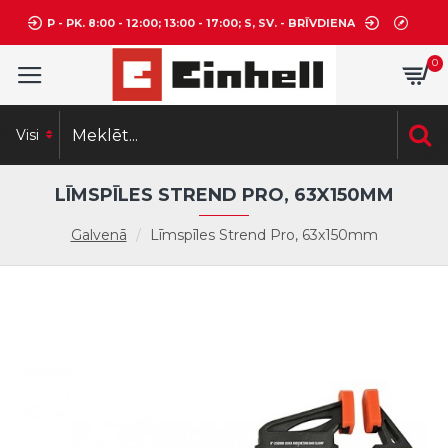
P - PK. 8:00 - 12:00; 13:00 - 17:00; S, SV. - BRĪVDIENA
0
Visi
LĪMSPĪLES STREND PRO, 63X150MM
Galvenā
Līmspīles Strend Pro, 63x150mm