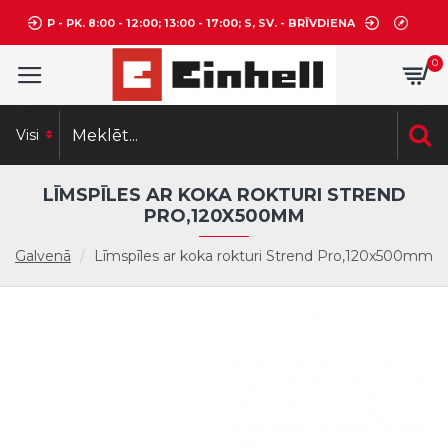
P - PK. 8:00 - 12:00; 13:00 - 17:00; S, SV. - BRĪVDIENA
0
Visi
LĪMSPĪLES AR KOKA ROKTURI STREND
PRO,120X500MM
Galvenā
Līmspīles ar koka rokturi Strend Pro,120x500mm