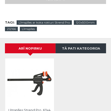
TAGI:
Līmspīles ar koka rokturi Strend Pro
120x500mm
212166
Līmspīles
ARĪ NOPIRKU
TĀ PATI KATEGORIJA
Līmspīles Strend Pro, 63x450mm