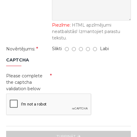
Piezīme:
HTML apzīmējumi
neatbalstās! Izmantojiet parastu
tekstu.
Slikti
Labi
Novērtējums:
CAPTCHA
Please complete
the captcha
validation below
TURPINĀT