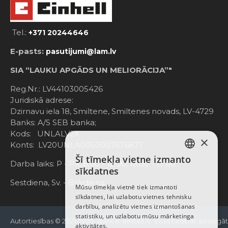
Tel.:
+371 20244646
E-pasts:
pasutijumi@lam.lv
SIA “LAUKU APGĀDS UN MELIORĀCIJA”"
Reg.Nr.: LV44103005426
Juridiskā adrese:
Dzirnavu iela 18, Smiltene, Smiltenes novads, LV-4729
Banks: A/S SEB banka;
Kods: UNLALV2X
×
Konts: LV20UNLA0050007676877
Šī tīmekļa vietne izmanto
LATVIAN
Darba laiks: P - Pk. 8:00 - 12:00; 13:00 - 17:00
sīkdatnes
RUSSIAN
Sestdiena, Sv. - Brīvdiena
Mūsu tīmekļa vietnē tiek izmantoti
sīkdatnes, lai uzlabotu vietnes tehnisku
ENGLISH
darbību, analizētu vietnes izmantošanas
statistiku, un uzlabotu mūsu mārketinga
Autortiesības © 2021-2025, www.e-einhell.lv, Visas tiesības aizsargā
aktivitātes.