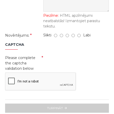
Piezīme:
HTML apzīmējumi
neatbalstās! Izmantojiet parastu
tekstu.
Slikti
Labi
Novērtējums:
CAPTCHA
Please complete
the captcha
validation below
TURPINĀT