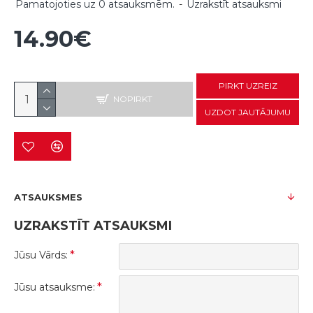
Pamatojoties uz 0 atsauksmēm.
-
Uzrakstīt atsauksmi
14.90€
PIRKT UZREIZ
NOPIRKT
UZDOT JAUTĀJUMU
ATSAUKSMES
UZRAKSTĪT ATSAUKSMI
Jūsu Vārds:
Jūsu atsauksme: