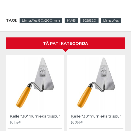
TAGI:
Līmspīles 80x200mm
KWB
928820
Līmspīles
TĀ PATI KATEGORIJA
Ķelle *30*mūrnieka trīsstūra 18cm, Hardy
Ķelle *30*mūrnieka trīsstūra 20cm, Hardy
8.14€
8.28€