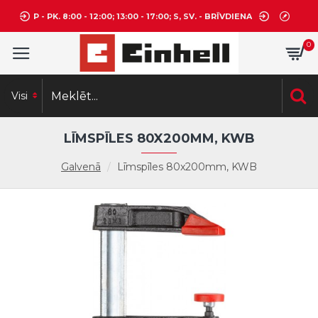
P - PK. 8:00 - 12:00; 13:00 - 17:00; S, SV. - BRĪVDIENA
0
Visi
LĪMSPĪLES 80X200MM, KWB
Galvenā
Līmspīles 80x200mm, KWB