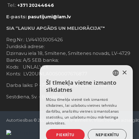
Tel.:
+371 20244646
E-pasts:
pasutijumi@lam.lv
SIA “LAUKU APGĀDS UN MELIORĀCIJA”"
Reg.Nr.: LV44103005426
Juridiskā adrese:
Dzirnavu iela 18, Smiltene, Smiltenes novads, LV-4729
Banks: A/S SEB banka;
Kods: UNLALV2X
×
Konts: LV20UNLA0050007676877
Šī tīmekļa vietne izmanto
LATVIAN
Darba laiks: P - Pk. 8:00 - 12:00; 13:00 - 17:00
sīkdatnes
RUSSIAN
Sestdiena, Sv. - Brīvdiena
Mūsu tīmekļa vietnē tiek izmantoti
sīkdatnes, lai uzlabotu vietnes tehnisku
ENGLISH
darbību, analizētu vietnes izmantošanas
statistiku, un uzlabotu mūsu mārketinga
Autortiesības © 2021-2025, www.e-einhell.lv, Visas tiesības aizsargā
aktivitātes.
PIEKRĪTU
NEPIEKRĪTU