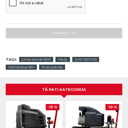
TURPINĀT
TAGI:
Līmes pistole 65W
Hardy
2410-630065
Celtniecības fēni
līmes pistoles
TĀ PATI KATEGORIJA
-10 %
-10 %