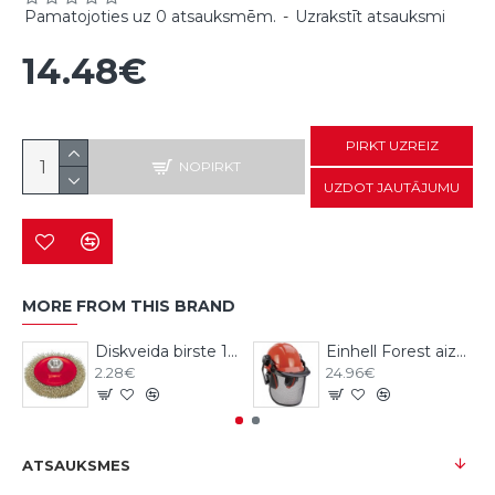
Pamatojoties uz 0 atsauksmēm.
-
Uzrakstīt atsauksmi
14.48€
PIRKT UZREIZ
NOPIRKT
UZDOT JAUTĀJUMU
MORE FROM THIS BRAND
Diskveida birste 115mm, M14, Vorel
Einhell Forest aizsargķivere ar austiņām
2.28€
24.96€
ATSAUKSMES