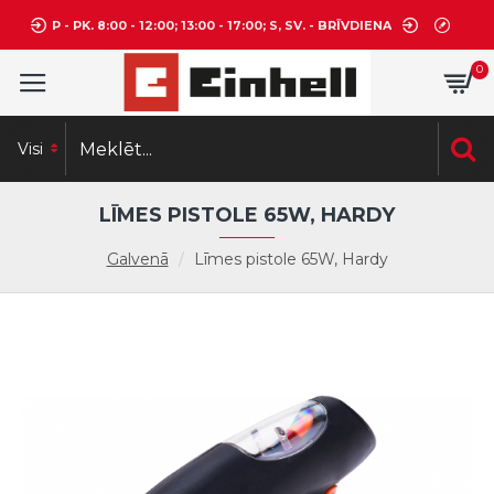
P - PK. 8:00 - 12:00; 13:00 - 17:00; S, SV. - BRĪVDIENA
0
Visi
LĪMES PISTOLE 65W, HARDY
Galvenā
Līmes pistole 65W, Hardy