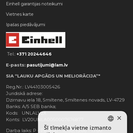
Einhell garantijas noteikumi
Vietnes karte
Ipašas piedāvājumi
Tel.:
+371 20244646
E-pasts:
pasutijumi@lam.lv
SIA “LAUKU APGĀDS UN MELIORĀCIJA”"
Reg.Nr.: LV44103005426
Juridiskā adrese:
Dzirnavu iela 18, Smiltene, Smiltenes novads, LV-4729
Banks: A/S SEB banka;
Kods: UNLALV2X
×
Konts: LV20UNLA0050007676877
Šī tīmekļa vietne izmanto
LATVIAN
Darba laiks: P - Pk. 8:00 - 12:00; 13:00 - 17:00