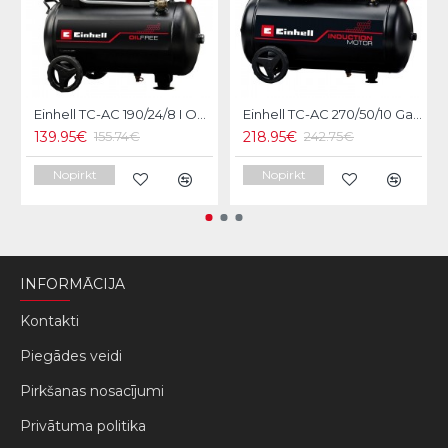
Einhell TC-AC 190/24/8 I OF Gaisa kompresors
Einhell TC-AC 270/50/10 Gaisa kompresors
139.95€
218.95€
155.74€
242.75€
Nopirkt
Nopirkt
INFORMĀCIJA
Kontakti
Piegādes veidi
Pirkšanas nosacījumi
Privātuma politika