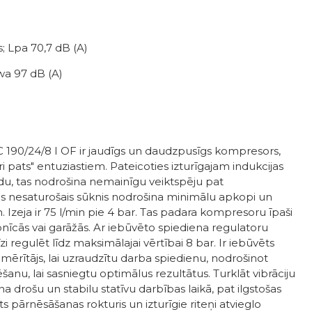
; Lpa 70,7 dB (A)
Lwa 97 dB (A)
 190/24/8 I OF ir jaudīgs un daudzpusīgs kompresors,
ri pats" entuziastiem. Pateicoties izturīgajam indukcijas
du, tas nodrošina nemainīgu veiktspēju pat
ļas nesaturošais sūknis nodrošina minimālu apkopi un
. Izeja ir 75 l/min pie 4 bar. Tas padara kompresoru īpaši
nīcās vai garāžās. Ar iebūvēto spiediena regulatoru
i regulēt līdz maksimālajai vērtībai 8 bar. Ir iebūvēts
mērītājs, lai uzraudzītu darba spiedienu, nodrošinot
šanu, lai sasniegtu optimālus rezultātus. Turklāt vibrāciju
drošu un stabilu statīvu darbības laikā, pat ilgstošas ​​
rts pārnēsāšanas rokturis un izturīgie riteņi atvieglo