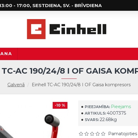
; 13:00 - 17:00, SESTDIENA, SV. - BRĪVDIENA
ŠANA
 TC-AC 190/24/8 I OF GAISA KO
Galvenā
Einhell TC-AC 190/24/8 I OF Gaisa kompresors
-10 %
Pieejams
PIEEJAMĪBA:
4007375
ARTIKULS:
22.68kg
SVARS:
Pamatojoties