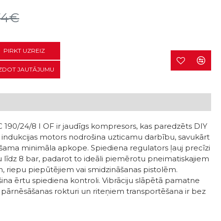
74€
PIRKT UZREIZ
ZDOT JAUTĀJUMU
 190/24/8 I OF ir jaudīgs kompresors, kas paredzēts DIY
is indukcijas motors nodrošina uzticamu darbību, savukārt
šama minimāla apkope. Spiediena regulators ļauj precīzi
 līdz 8 bar, padarot to ideāli piemērotu pneimatiskajiem
 riepu piepūtējiem vai smidzināšanas pistolēm.
ina ērtu spiediena kontroli. Vibrāciju slāpētā pamatne
ar pārnēsāšanas rokturi un riteņiem transportēšana ir bez