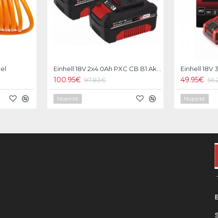
el
Einhell 18V 2x4.0Ah PXC CB B1 Akumulatori
100.95€
49.95€
97.83€
56
Nopirkt
Nopirkt