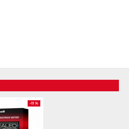
-11 %