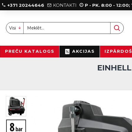
+371 20244646
KONTAKTI
P - PK. 8:00 - 12:00
Visi
PREČU KATALOGS
AKCIJAS
IZPĀRDO
EINHELL