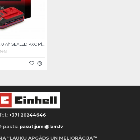
Einhell 18V 3.0 Ah SEALED PXC Plus Akumulators
.24€
Tel.:
+371 20244646
E-pasts:
pasutijumi@lam.lv
SIA “LAUKU APGĀDS UN MELIORĀCIJA”"