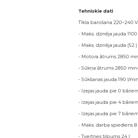
Tehniskie dati
Tīkla barošana 220–240 V
- Maks. dzinēja jauda 110
- Maks. dzinēja jauda (S2 
- Motora ātrums 2850 mi
- Sūkņa ātrums 2850 min
- Sūkšanas jauda 190 l/mi
- Izejas jauda pie 0 bāriem
- Izejas jauda pie 4 bārie
- Izejas jauda pie 7 bārie
- Maks. darba spiediens 8
- Tvertnes tilpums 24 l