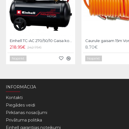
Einhell TC-AC 270/50/10 Gaisa kompresors
Caurule gaisam 15m Vor
218.95€
8.70€
242.75€
Nopirkt
Nopirkt
INFORMĀCIJA
Kontakti
Piegādes veidi
Pirkšanas nosacījumi
Privātuma politika
Einhell garantijas noteikumi