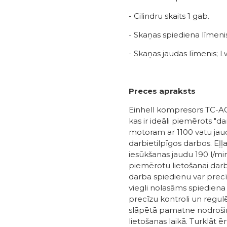
- Cilindru skaits 1 gab.
- Skaņas spiediena līmenis
- Skaņas jaudas līmenis; 
Preces apraksts
Einhell kompresors TC-AC
kas ir ideāli piemērots "da
motoram ar 1100 vatu jau
darbietilpīgos darbos. Eļ
iesūkšanas jaudu 190 l/min
piemērotu lietošanai darb
darba spiedienu var precīz
viegli nolasāms spiediena 
precīzu kontroli un regulē
slāpētā pamatne nodrošina 
lietošanas laikā. Turklāt ē