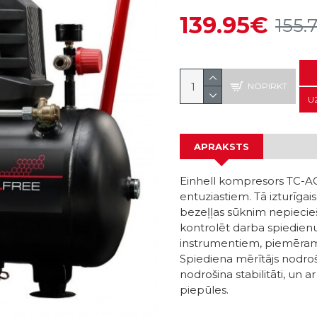
139.95€
155.
NOPIRKT
U
APRAKSTS
Einhell kompresors TC-AC
entuziastiem. Tā izturīga
bezeļļas sūknim nepiecie
kontrolēt darba spiedienu
instrumentiem, piemēram,
Spiediena mērītājs nodroš
nodrošina stabilitāti, un 
piepūles.