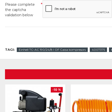
Please complete
the captcha
validation below
TAGI:
Einhell TC-AC 190/24/8 I OF Gaisa kompresors
4007375
-10 %