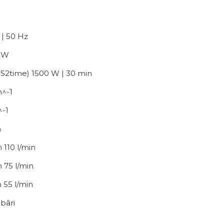
 | 50 Hz
0 W
| S2time) 1500 W | 30 min
n^-1
^-1
n
 110 l/min
m 75 l/min
m 55 l/min
 bāri