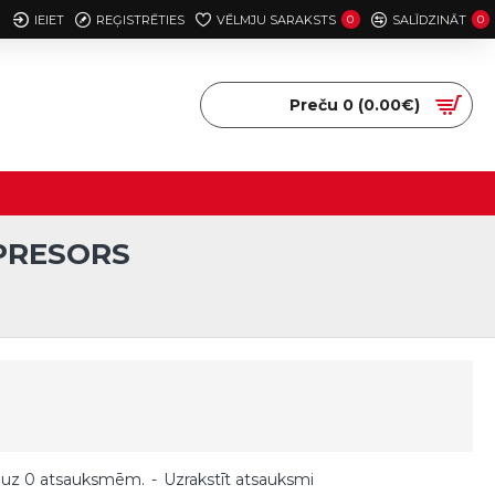
IEIET
REĢISTRĒTIES
VĒLMJU SARAKSTS
0
SALĪDZINĀT
0
Preču 0 (0.00€)
MPRESORS
 uz 0 atsauksmēm.
-
Uzrakstīt atsauksmi