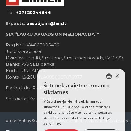
Tel.:
+371 20244646
E-pasts:
pasutijumi@lam.lv
SIA “LAUKU APGĀDS UN MELIORĀCIJA”"
Reg.Nr.: LV44103005426
Juridiskā adrese:
Dzirnavu iela 18, Smiltene, Smiltenes novads, LV-4729
Banks: A/S SEB banka;
Kods: UNLALV2X
×
Konts: LV20UNLA0050007676877
Šī tīmekļa vietne izmanto
LATVIAN
Darba laiks: P - Pk. 8:00 - 12:00; 13:00 - 17:00
sīkdatnes
RUSSIAN
Sestdiena, Sv. - Brīvdiena
Mūsu tīmekļa vietnē tiek izmantoti
sīkdatnes, lai uzlabotu vietnes tehnisku
ENGLISH
darbību, analizētu vietnes izmantošanas
statistiku, un uzlabotu mūsu mārketinga
Autortiesības © 2021-2025, www.e-einhell.lv, Visas tiesības aizsargā
aktivitātes.