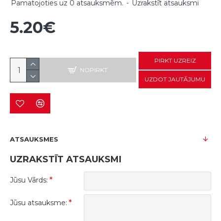
Pamatojoties uz 0 atsauksmēm.
-
Uzrakstīt atsauksmi
5.20€
PIRKT UZREIZ
NOPIRKT
UZDOT JAUTĀJUMU
ATSAUKSMES
UZRAKSTĪT ATSAUKSMI
Jūsu Vārds:
Jūsu atsauksme: