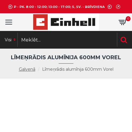
P - PK. 8:00 - 12:00; 13:00 - 17:00; S, SV. - BRĪVDIENA
0
Visi
LĪMEŅRĀDIS ALUMĪNIJA 600MM VOREL
Galvenā
Līmeņrādis alumīnija 600mm Vorel