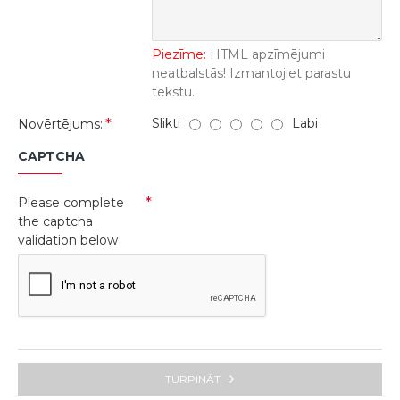
Piezīme:
HTML apzīmējumi
neatbalstās! Izmantojiet parastu
tekstu.
Slikti
Labi
Novērtējums:
CAPTCHA
Please complete
the captcha
validation below
TURPINĀT