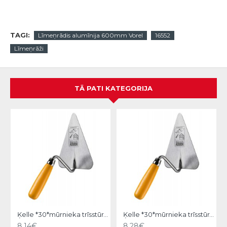
TAGI:
Līmeņrādis alumīnija 600mm Vorel
16552
Līmeņrāži
TĀ PATI KATEGORIJA
Ķelle *30*mūrnieka trīsstūra 18cm, Hardy
Ķelle *30*mūrnieka trīsstūra 20cm, Hardy
8.14€
8.28€