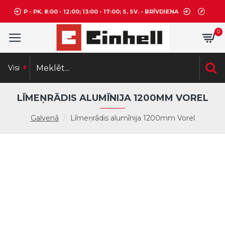
P - PK. 8:00 - 12:00; 13:00 - 17:00; S, SV. - BRĪVDIENA
0
Visi
LĪMEŅRĀDIS ALUMĪNIJA 1200MM VOREL
Galvenā
Līmeņrādis alumīnija 1200mm Vorel