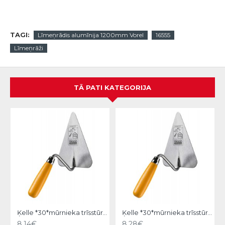
TAGI:
Līmeņrādis alumīnija 1200mm Vorel
16555
Līmeņrāži
TĀ PATI KATEGORIJA
Ķelle *30*mūrnieka trīsstūra 18cm, Hardy
Ķelle *30*mūrnieka trīsstūra 20cm, Hardy
8.14€
8.28€