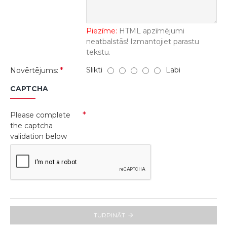
Piezīme:
HTML apzīmējumi
neatbalstās! Izmantojiet parastu
tekstu.
Slikti
Labi
Novērtējums:
CAPTCHA
Please complete
the captcha
validation below
TURPINĀT