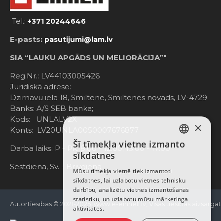
Tel.:
+371 20244646
E-pasts:
pasutijumi@lam.lv
SIA “LAUKU APGĀDS UN MELIORĀCIJA”"
Reg.Nr.: LV44103005426
Juridiskā adrese:
Dzirnavu iela 18, Smiltene, Smiltenes novads, LV-4729
Banks: A/S SEB banka;
Kods: UNLALV2X
×
Konts: LV20UNLA0050007676877
Šī tīmekļa vietne izmanto
LATVIAN
Darba laiks: P - Pk. 8:00 - 12:00; 13:00 - 17:00
sīkdatnes
RUSSIAN
Sestdiena, Sv. - Brīvdiena
Mūsu tīmekļa vietnē tiek izmantoti
sīkdatnes, lai uzlabotu vietnes tehnisku
ENGLISH
darbību, analizētu vietnes izmantošanas
statistiku, un uzlabotu mūsu mārketinga
Autortiesības © 2021-2025, www.e-einhell.lv, Visas tiesības aizsargā
aktivitātes.