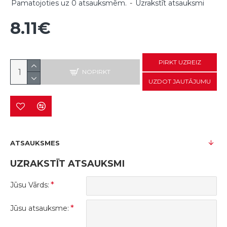
Pamatojoties uz 0 atsauksmēm.
-
Uzrakstīt atsauksmi
8.11€
PIRKT UZREIZ
NOPIRKT
UZDOT JAUTĀJUMU
ATSAUKSMES
UZRAKSTĪT ATSAUKSMI
Jūsu Vārds:
Jūsu atsauksme: