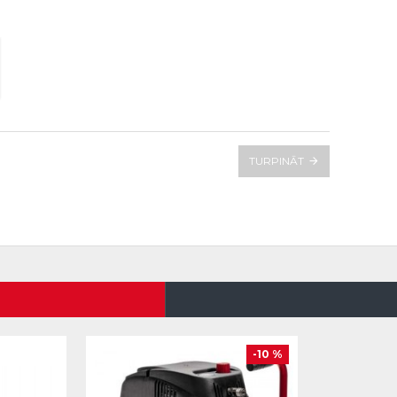
TURPINĀT
-10 %