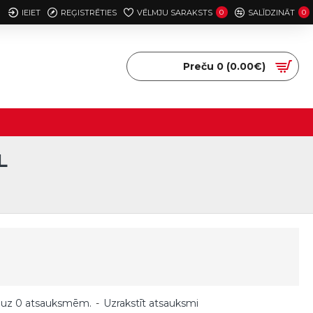
IEIET
REĢISTRĒTIES
VĒLMJU SARAKSTS
0
SALĪDZINĀT
0
Preču 0 (0.00€)
L
 uz 0 atsauksmēm.
-
Uzrakstīt atsauksmi