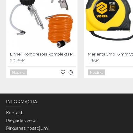
Einhell Kompresora komplekts Profi 3gb
Mērlenta 5m x 16 mm V
20.85€
1.96€
Nopirkt
Nopirkt
INFORMĀCIJA
Kontakti
Piegādes veidi
Pirkšanas nosacījumi