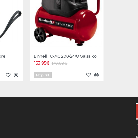
orel
Einhell TC-AC 200/24/8 Gaisa kompresors
153.95€
170.68€
Nopirkt