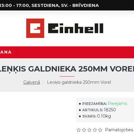
; 13:00 - 17:00, SESTDIENA, SV. - BRĪVDIENA
ŠANA
LEŅĶIS GALDNIEKA 250MM VORE
Galvenā
Leņķis galdnieka 250mm Vorel
Pieejams
PIEEJAMĪBA:
18250
ARTIKULS:
0.10kg
SVARS:
Pamatojoties