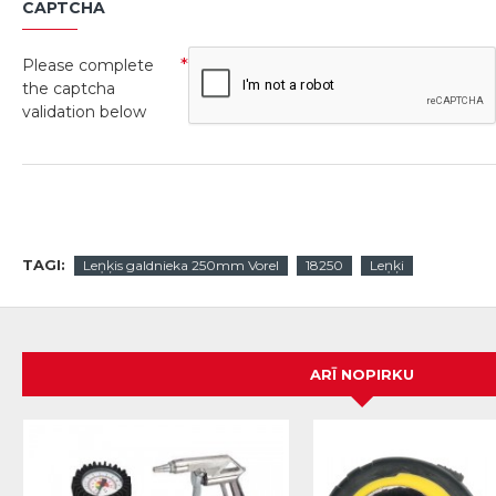
CAPTCHA
Please complete
the captcha
validation below
TAGI:
Leņķis galdnieka 250mm Vorel
18250
Leņķi
ARĪ NOPIRKU