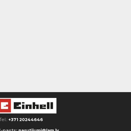
Tel.:
+371 20244646
E-pasts:
pasutijumi@lam.lv