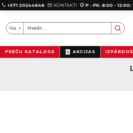
+371 20244646
KONTAKTI
P - PK. 8:00 - 12:00
Visi
PREČU KATALOGS
AKCIJAS
IZPĀRDO