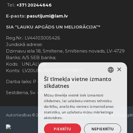
Tel.:
+371 20244646
E-pasts:
pasutijumi@lam.lv
SIA “LAUKU APGĀDS UN MELIORĀCIJA”"
Reg.Nr.: LV44103005426
Juridiskā adrese:
Dzirnavu iela 18, Smiltene, Smiltenes novads, LV-4729
Banks: A/S SEB banka;
Kods: UNLALV2X
×
Konts: LV20UNLA0050007676877
Šī tīmekļa vietne izmanto
LATVIAN
Darba laiks: P - Pk. 8:00 - 12:00; 13:00 - 17:00
sīkdatnes
RUSSIAN
Sestdiena, Sv. - Brīvdiena
Mūsu tīmekļa vietnē tiek izmantoti
sīkdatnes, lai uzlabotu vietnes tehnisku
ENGLISH
darbību, analizētu vietnes izmantošanas
statistiku, un uzlabotu mūsu mārketinga
Autortiesības © 2021-2025, www.e-einhell.lv, Visas tiesības aizsargā
aktivitātes.
PIEKRĪTU
NEPIEKRĪTU