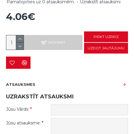
Pamatojoties uz 0 atsauksmēm.
-
Uzrakstīt atsauksmi
4.06€
PIRKT UZREIZ
NOPIRKT
UZDOT JAUTĀJUMU
ATSAUKSMES
UZRAKSTĪT ATSAUKSMI
Jūsu Vārds:
Jūsu atsauksme: