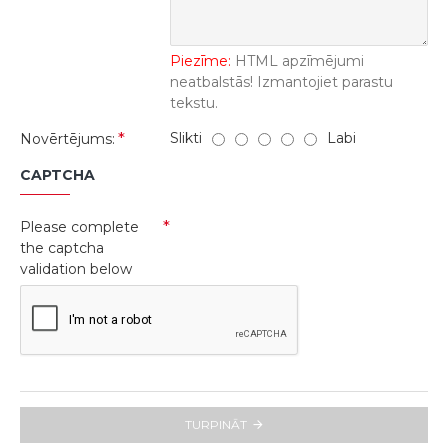
Piezīme:
HTML apzīmējumi
neatbalstās! Izmantojiet parastu
tekstu.
Slikti
Labi
Novērtējums:
CAPTCHA
Please complete
the captcha
validation below
TURPINĀT