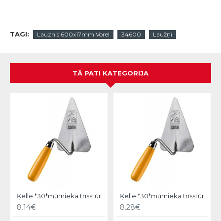
TAGI:
Lauznis 600x17mm Vorel
34600
Laužņi
TĀ PATI KATEGORIJA
Ķelle *30*mūrnieka trīsstūra 18cm, Hardy
Ķelle *30*mūrnieka trīsstūra 20cm, Hardy
8.14€
8.28€