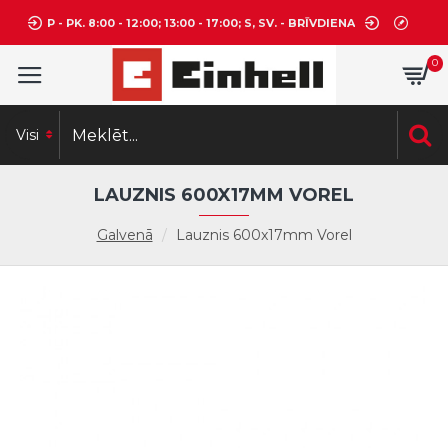
P - PK. 8:00 - 12:00; 13:00 - 17:00; S, SV. - BRĪVDIENA
0
Visi
LAUZNIS 600X17MM VOREL
Galvenā
Lauznis 600x17mm Vorel