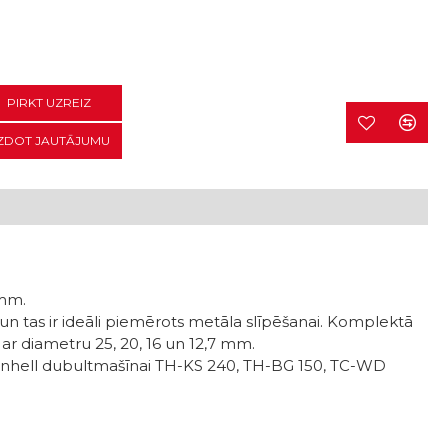
PIRKT UZREIZ
ZDOT JAUTĀJUMU
mm.
un tas ir ideāli piemērots metāla slīpēšanai. Komplektā
ji ar diametru 25, 20, 16 un 12,7 mm.
inhell dubultmašīnai TH-KS 240, TH-BG 150, TC-WD