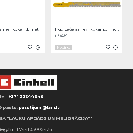
Figūrzāģa asmeņi kokam,bimetal,2gb T101D medium,KWB
Figūrzāģa asmeņi kokam,bimetal,5gb T101B fine,KWB
6.94€
Nopirkt
Tel.:
+371 20244646
E-pasts:
pasutijumi@lam.lv
SIA “LAUKU APGĀDS UN MELIORĀCIJA”"
Reg.Nr.: LV44103005426