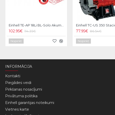
Einhell TE-AP 18Li BL-Solo Akumulatora zobenzāģis
102.95€
77.95€
114.35€
86.54€
Nopirkt
Nopirkt
INFORMĀCIJA
Kontakti
Piegādes veidi
Pirkšanas nosacījumi
Privātuma politika
Einhell garantijas noteikumi
Vietnes karte