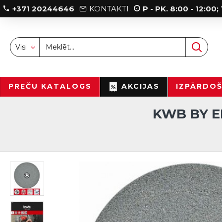
+371 20244646
KONTAKTI
P - PK. 8:00 - 12:00
Visi
PREČU KATALOGS
AKCIJAS
IZPĀRDO
KWB BY EI