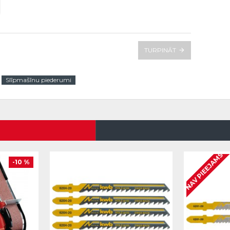
TURPINĀT
Slīpmašīnu piederumi
NAV PIEEJAMS
-10 %