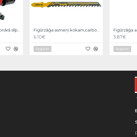
Einhell TC-US 350 Stacionārā slīpmašīna
Figūrzāģa asmeņi kokam,carbon steel,5gb coarse,KWB
6.10€
3.87€
Nopirkt
Nopirkt