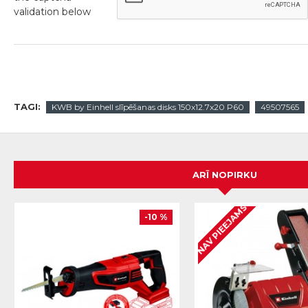
validation below
TAGI:
KWB by Einhell slīpēšanas disks 150x12.7x20 P60
49507565
ARĪ NOPIRKU
NAV PIEEJAMS
-10 %