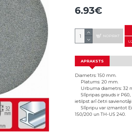
6.93€
NOPIRKT
U
APRAKSTS
Diametrs: 150 mm.
Platums: 20 mm.
Urbuma diametrs: 32 
Slīpripas grauds ir P60, 
ietilpst arī četri savienotā
Slīpripu var izmantot E
150/200 un TH-US 240.