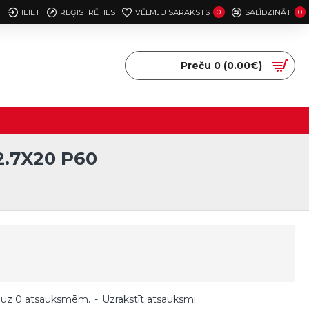
IEIET
REĢISTRĒTIES
VĒLMJU SARAKSTS
0
SALĪDZINĀT
0
Preču 0 (0.00€)
2.7X20 P60
 uz 0 atsauksmēm.
-
Uzrakstīt atsauksmi