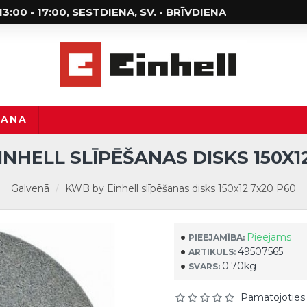
; 13:00 - 17:00, SESTDIENA, SV. - BRĪVDIENA
ŠANA
NHELL SLĪPĒŠANAS DISKS 150X1
Galvenā
KWB by Einhell slīpēšanas disks 150x12.7x20 P60
Pieejams
PIEEJAMĪBA:
49507565
ARTIKULS:
0.70kg
SVARS:
Pamatojoties