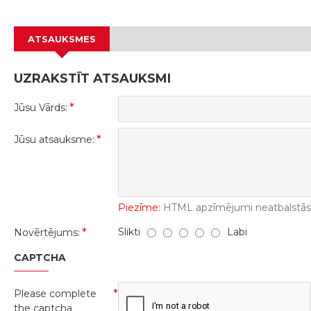
ATSAUKSMES
UZRAKSTĪT ATSAUKSMI
Jūsu Vārds:
Jūsu atsauksme:
Piezīme:
HTML apzīmējumi neatbalstās! 
Slikti
Labi
Novērtējums:
CAPTCHA
Please complete
the captcha