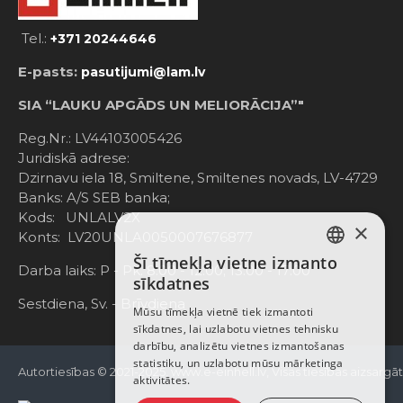
Tel.:
+371 20244646
E-pasts:
pasutijumi@lam.lv
SIA “LAUKU APGĀDS UN MELIORĀCIJA”"
Reg.Nr.: LV44103005426
Juridiskā adrese:
Dzirnavu iela 18, Smiltene, Smiltenes novads, LV-4729
Banks: A/S SEB banka;
Kods: UNLALV2X
×
Konts: LV20UNLA0050007676877
Šī tīmekļa vietne izmanto
LATVIAN
Darba laiks: P - Pk. 8:00 - 12:00; 13:00 - 17:00
sīkdatnes
RUSSIAN
Sestdiena, Sv. - Brīvdiena
Mūsu tīmekļa vietnē tiek izmantoti
sīkdatnes, lai uzlabotu vietnes tehnisku
ENGLISH
darbību, analizētu vietnes izmantošanas
statistiku, un uzlabotu mūsu mārketinga
Autortiesības © 2021-2025, www.e-einhell.lv, Visas tiesības aizsargā
aktivitātes.