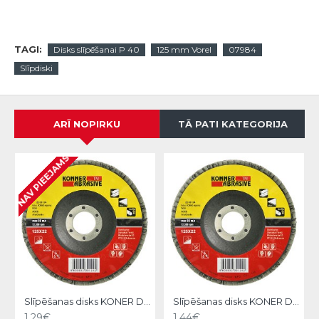
TAGI:
Disks slīpēšanai P 40
125 mm Vorel
07984
Slīpdiski
ARĪ NOPIRKU
TĀ PATI KATEGORIJA
NAV PIEEJAMS
Slīpēšanas disks KONER D22 125X22,A080, Strend Pro
Slīpēšanas disks KONER D22 125X22,A100, Strend Pro
1.29€
1.44€