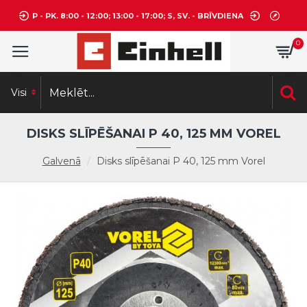
P - PK. 8:00 - 12:00; 13:00 - 17:00; S, SV. - BRĪVDIENA
0
Visi
DISKS SLĪPĒŠANAI P 40, 125 MM VOREL
Galvenā
Disks slīpēšanai P 40, 125 mm Vorel