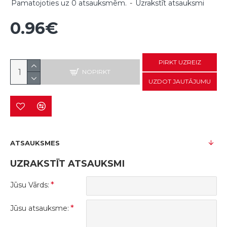
Pamatojoties uz 0 atsauksmēm.
-
Uzrakstīt atsauksmi
0.96€
PIRKT UZREIZ
NOPIRKT
UZDOT JAUTĀJUMU
ATSAUKSMES
UZRAKSTĪT ATSAUKSMI
Jūsu Vārds:
Jūsu atsauksme: