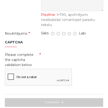
Piezīme:
HTML apzīmējumi
neatbalstās! Izmantojiet parastu
tekstu.
Slikti
Labi
Novērtējums:
CAPTCHA
Please complete
the captcha
validation below
TURPINĀT