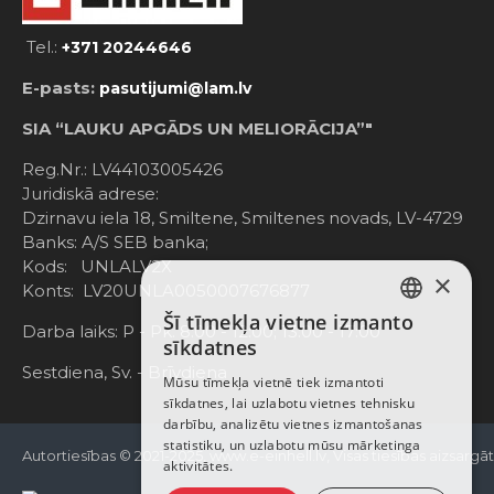
Tel.:
+371 20244646
E-pasts:
pasutijumi@lam.lv
SIA “LAUKU APGĀDS UN MELIORĀCIJA”"
Reg.Nr.: LV44103005426
Juridiskā adrese:
Dzirnavu iela 18, Smiltene, Smiltenes novads, LV-4729
Banks: A/S SEB banka;
Kods: UNLALV2X
×
Konts: LV20UNLA0050007676877
Šī tīmekļa vietne izmanto
LATVIAN
Darba laiks: P - Pk. 8:00 - 12:00; 13:00 - 17:00
sīkdatnes
RUSSIAN
Sestdiena, Sv. - Brīvdiena
Mūsu tīmekļa vietnē tiek izmantoti
sīkdatnes, lai uzlabotu vietnes tehnisku
ENGLISH
darbību, analizētu vietnes izmantošanas
statistiku, un uzlabotu mūsu mārketinga
Autortiesības © 2021-2025, www.e-einhell.lv, Visas tiesības aizsargā
aktivitātes.