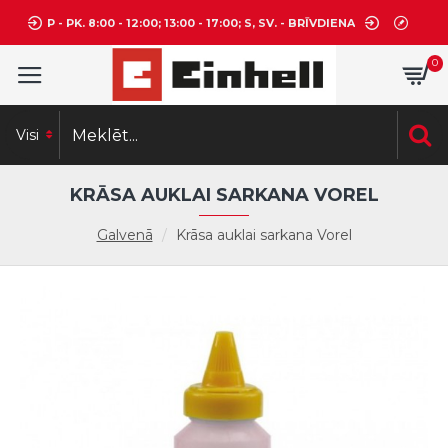
P - PK. 8:00 - 12:00; 13:00 - 17:00; S, SV. - BRĪVDIENA
0
Visi
KRĀSA AUKLAI SARKANA VOREL
Galvenā
Krāsa auklai sarkana Vorel