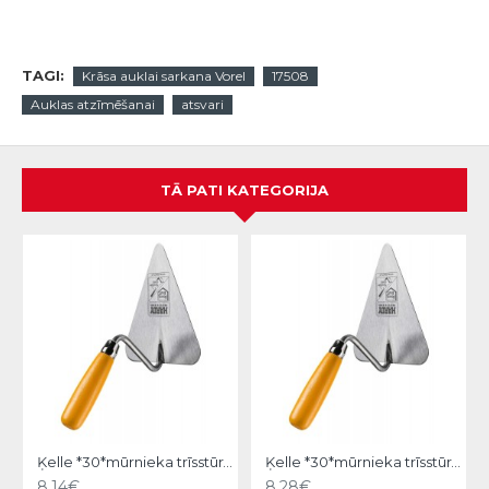
TAGI:
Krāsa auklai sarkana Vorel
17508
Auklas atzīmēšanai
atsvari
TĀ PATI KATEGORIJA
Ķelle *30*mūrnieka trīsstūra 18cm, Hardy
Ķelle *30*mūrnieka trīsstūra 20cm, Hardy
8.14€
8.28€