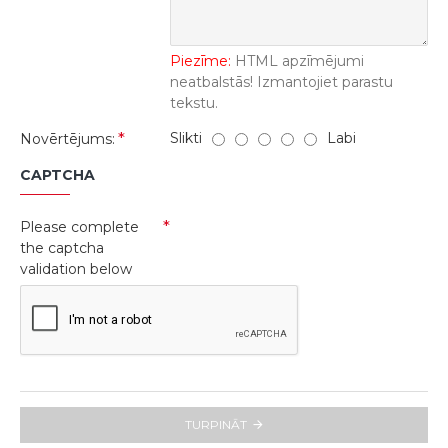
Piezīme:
HTML apzīmējumi
neatbalstās! Izmantojiet parastu
tekstu.
Slikti
Labi
Novērtējums:
CAPTCHA
Please complete
the captcha
validation below
TURPINĀT