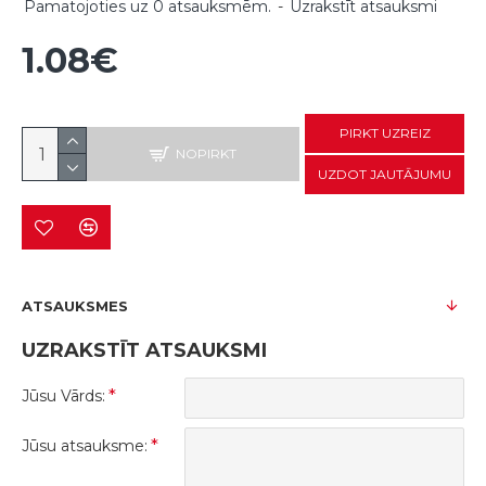
Pamatojoties uz 0 atsauksmēm.
-
Uzrakstīt atsauksmi
1.08€
PIRKT UZREIZ
NOPIRKT
UZDOT JAUTĀJUMU
ATSAUKSMES
UZRAKSTĪT ATSAUKSMI
Jūsu Vārds:
Jūsu atsauksme: