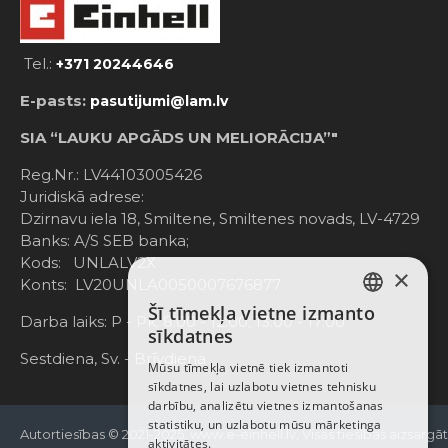
Tel.:
+371 20244646
E-pasts:
pasutijumi@lam.lv
SIA “LAUKU APGĀDS UN MELIORĀCIJA”"
Reg.Nr.: LV44103005426
Juridiskā adrese:
Dzirnavu iela 18, Smiltene, Smiltenes novads, LV-4729
Banks: A/S SEB banka;
Kods: UNLALV2X
×
Konts: LV20UNLA0050007676877
Šī tīmekļa vietne izmanto
LATVIAN
Darba laiks: P - Pk. 8:00 - 12:00; 13:00 - 17:00
sīkdatnes
RUSSIAN
Sestdiena, Sv. - Brīvdiena
Mūsu tīmekļa vietnē tiek izmantoti
sīkdatnes, lai uzlabotu vietnes tehnisku
ENGLISH
darbību, analizētu vietnes izmantošanas
statistiku, un uzlabotu mūsu mārketinga
Autortiesības © 2021-2025, www.e-einhell.lv, Visas tiesības aizsargā
aktivitātes.