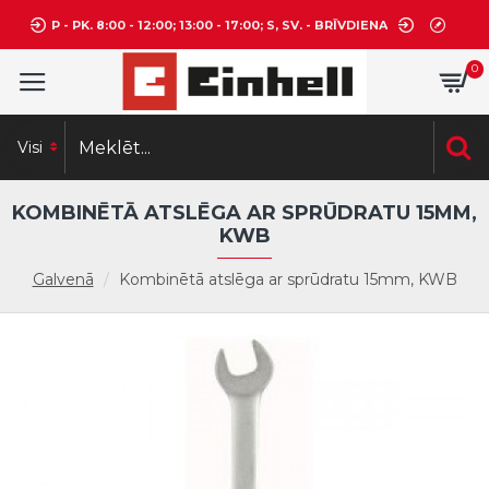
P - PK. 8:00 - 12:00; 13:00 - 17:00; S, SV. - BRĪVDIENA
0
Visi
KOMBINĒTĀ ATSLĒGA AR SPRŪDRATU 15MM,
KWB
Galvenā
Kombinētā atslēga ar sprūdratu 15mm, KWB