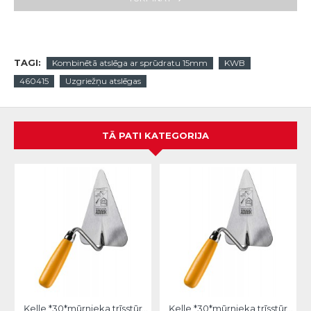
TAGI:
Kombinētā atslēga ar sprūdratu 15mm
KWB
460415
Uzgriežņu atslēgas
TĀ PATI KATEGORIJA
Ķelle *30*mūrnieka trīsstūra 18cm, Hardy
Ķelle *30*mūrnieka trīsstūra 20cm, Hardy