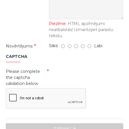
Piezīme:
HTML apzīmējumi
neatbalstās! Izmantojiet parastu
tekstu.
Slikti
Labi
Novērtējums:
CAPTCHA
Please complete
the captcha
validation below
TURPINĀT